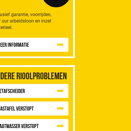
lusief garantie, voorrijden,
f uur arbeidsloon en inzet
erieel.
eer informatie
dere rioolproblemen
etafscheider
astafel Verstopt
aatwasser Verstopt