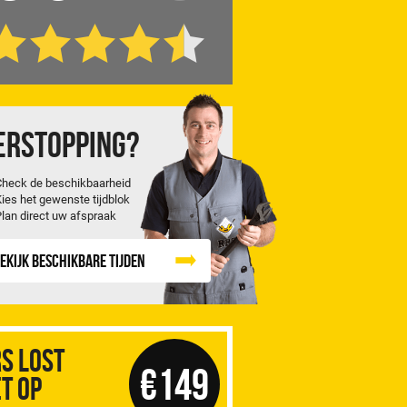
erstopping?
Check de beschikbaarheid
Kies het gewenste tijdblok
Plan direct uw afspraak
ekijk beschikbare tijden
S Lost
€149
t op