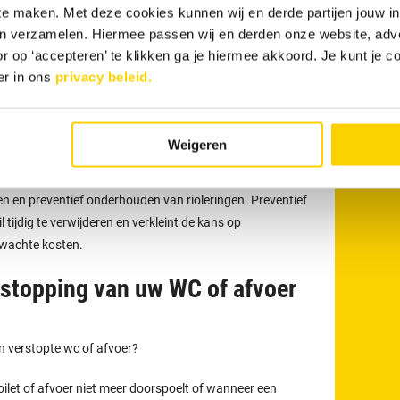
onze loodgieters
 te maken. Met deze cookies kunnen wij en derde partijen jouw i
t voor meer dan alleen het verhelpen van verstoppingen
en verzamelen. Hiermee passen wij en derden onze website, adv
eden uit zoals het reinigen, inspecteren en preventief
r op ‘accepteren’ te klikken ga je hiermee akkoord. Je kunt je c
eriodiek onderhoud kunnen verstoppingen en
er in ons
privacy beleid.
rkomen.
eter uit bij rioolproblemen?
Weigeren
t voor het verhelpen van verstoppingen en lekkages,
en en preventief onderhouden van rioleringen. Preventief
tijdig te verwijderen en verkleint de kans op
rwachte kosten.
tstopping van uw WC of afvoer
en verstopte wc of afvoer?
oilet of afvoer niet meer doorspoelt of wanneer een