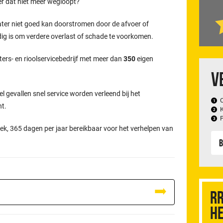
er dat niet meer wegloopt?
ater niet goed kan doorstromen door de afvoer of
odig is om verdere overlast of schade te voorkomen.
ters- en rioolservicebedrijf met meer dan
350
eigen
V
el gevallen snel service worden verleend bij het
ht.
ek, 365 dagen per jaar bereikbaar voor het verhelpen van
B
RR
he