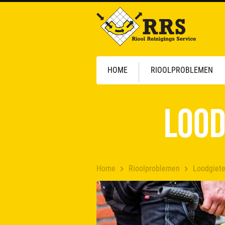
HOME
RIOOLPROBLEMEN
Lood
Home
Rioolproblemen
Loodgiete