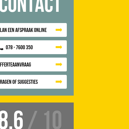
Contact
lan een afspraak online
078 - 7600 350
Offerteaanvraag
ragen of suggesties
8.6
/ 10