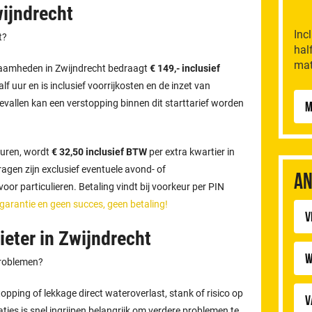
wijndrecht
Inc
ht?
hal
mat
kzaamheden in Zwijndrecht bedraagt
€ 149,- inclusief
half uur en is inclusief voorrijkosten en de inzet van
evallen kan een verstopping binnen dit starttarief worden
M
uren, wordt
€ 32,50 inclusief BTW
per extra kwartier in
gen zijn exclusief eventuele avond- of
An
or particulieren. Betaling vindt bij voorkeur per PIN
 garantie en geen succes, geen betaling!
v
eter in Zwijndrecht
W
problemen?
pping of lekkage direct wateroverlast, stank of risico op
V
aties is snel ingrijpen belangrijk om verdere problemen te