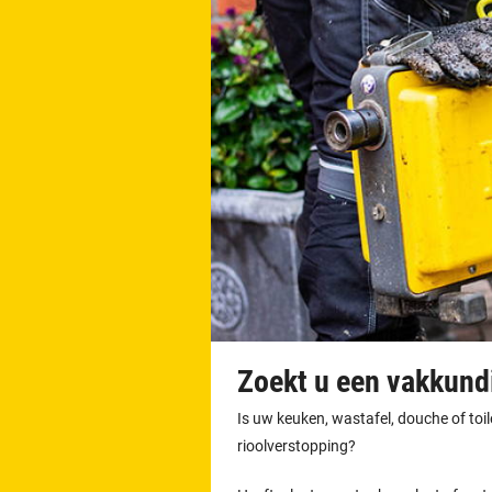
Zoekt u een vakkundi
Is uw keuken, wastafel, douche of toi
rioolverstopping?