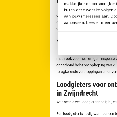
Werkzaamheden van 
makkelijker en persoonlijker
De loodgieters van RRS worden ingeze
buiten onze website volgen 
of lekkages. Zij voeren ook werkzaamh
aan jouw interesses aan. Doo
onderhouden van rioleringen. Door p
aanpassen. Lees er meer ov
onverwachte problemen worden voo
Welke werkzaamheden voert een loodgi
De loodgieters van RRS worden ingeze
maar ook voor het reinigen, inspecter
onderhoud helpt om ophoping van vuil 
terugkerende verstoppingen en onve
Loodgieters voor on
in Zwijndrecht
Wanneer is een loodgieter nodig bij e
Een loodgieter is nodig wanneer een t