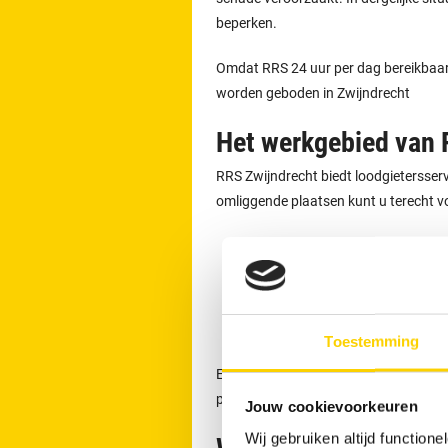
beperken.
Omdat RRS 24 uur per dag bereikbaar is
worden geboden in Zwijndrecht
Het werkgebied van 
RRS Zwijndrecht biedt loodgietersservi
omliggende plaatsen kunt u terecht vo
Dordrecht
Ridderkerk
Sliedrecht
Poortugaal
Toestemming
Een afspraak voor het ontstoppen v
per dag telefonisch contact opnemen
Jouw cookievoorkeuren
Wij gebruiken altijd functio