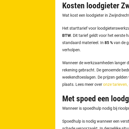
Kosten loodgieter Z
Wat kost een loodgieter in Zwijndrec
Het starttarief voor loodgieterswer
BTW
. Dit tarief geldt voor het eerste 
standaard materieel. In
85 %
van de g
verholpen.
Wanneer de werkzaamheden langer d
rekening gebracht. De genoemde bedra
weekendtoeslagen. De prijzen gelden vo
plaats. Lees meer over
onze tarieven,
Met spoed een loodgi
Wanneer is spoedhulp nodig bij riool
Spoedhulp is nodig wanneer een versto
schade veroorzaakt. In dergelijke situ