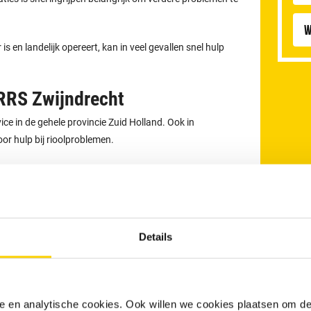
W
 en landelijk opereert, kan in veel gevallen snel hulp
RRS Zwijndrecht
ce in de gehele provincie Zuid Holland. Ook in
or hulp bij rioolproblemen.
Details
an uw afvoer
maakt u eenvoudig online
. Ook kunt u 24 uur
 via
078 - 7600 350
.
nele en analytische cookies. Ook willen we cookies plaatsen om 