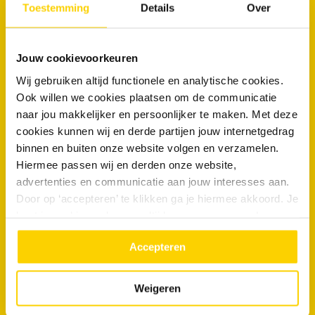
Toestemming
Details
Over
RRS Rotterdam en het werkgebied
Jouw cookievoorkeuren
De vestiging in Rotterdam verzorgt rioolservice in een groot deel
Wij gebruiken altijd functionele en analytische cookies.
van Zuid-Holland en omliggende regio’s zoals:
Ook willen we cookies plaatsen om de communicatie
naar jou makkelijker en persoonlijker te maken. Met deze
Berkel en Rodenrijs
Vlaardingen
Breda
cookies kunnen wij en derde partijen jouw internetgedrag
Gouda
Ridderkerk
Roosendaal
binnen en buiten onze website volgen en verzamelen.
Dordrecht
Spijkenisse
Bergen op Zoom
Hiermee passen wij en derden onze website,
advertenties en communicatie aan jouw interesses aan.
Door op ‘accepteren’ te klikken ga je hiermee akkoord. Je
kunt je cookievoorkeuren altijd weer aanpassen. Lees er
010 - 292 1414
meer over in ons
privacy beleid.
Accepteren
Weigeren