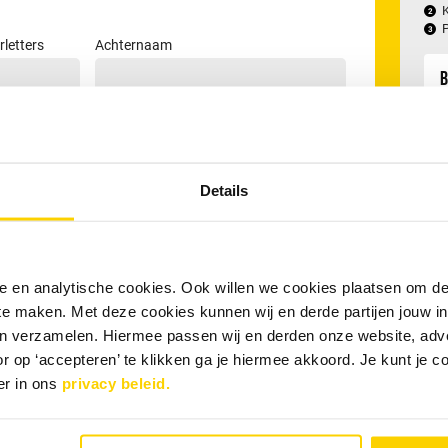
rletters
Achternaam
B
RR
Details
he
nele en analytische cookies. Ook willen we cookies plaatsen om 
Inc
hal
 te maken. Met deze cookies kunnen wij en derde partijen jouw i
mat
en verzamelen. Hiermee passen wij en derden onze website, adv
ts
r op ‘accepteren’ te klikken ga je hiermee akkoord. Je kunt je c
er in ons
privacy beleid.
M