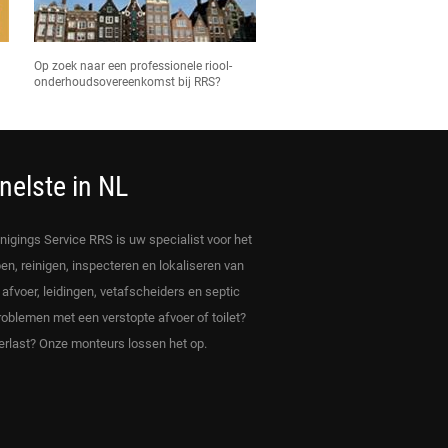
Op zoek naar een professionele riool-
onderhoudsovereenkomst bij RRS?
nelste in NL
inigings Service RRS is uw specialist voor het
en, reinigen, inspecteren en lokaliseren van
, afvoer, leidingen, vetafscheiders en septic
roblemen met een verstopte afvoer of toilet?
rlast? Onze monteurs lossen het op.