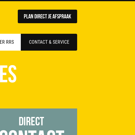
Plan direct je afspraak
ER RRS
CONTACT & SERVICE
es
Direct