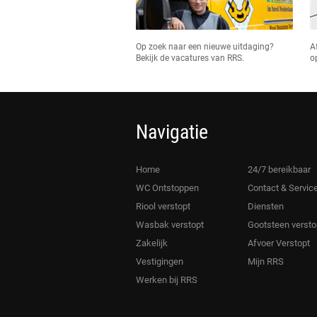
Op zoek naar een nieuwe uitdaging?
A
Bekijk de vacatures van RRS.
o
Navigatie
Home
24/7 bereikbaar
WC Ontstoppen
Contact & Servic
Riool verstopt
Diensten
Wasbak verstopt
Gootsteen versto
Zakelijk
Afvoer Verstopt
Vestigingen
Mijn RRS
Werken bij RRS