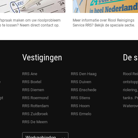
fspraak maken om uw rioolprobleem
Meer informatie over Riool Reinigings
p te lossen? Neem direct contact op.
Service RRS? Bekijk de speciale sectie.
Vestigingen
De s
RRS Ane
RRS Den Haag
Riool Re
e
RRS Boxtel
RRS Duiven
ontstopp
RRS Diemen
RRS Enschede
riolering
pt
RRS Roermond
RRS Stiens
tanks. P
RRS Rotterdam
RRS Hoorn
Waterove
RRS Zuidbroek
RRS Ermelo
RRS De Meern
Werkgebieden