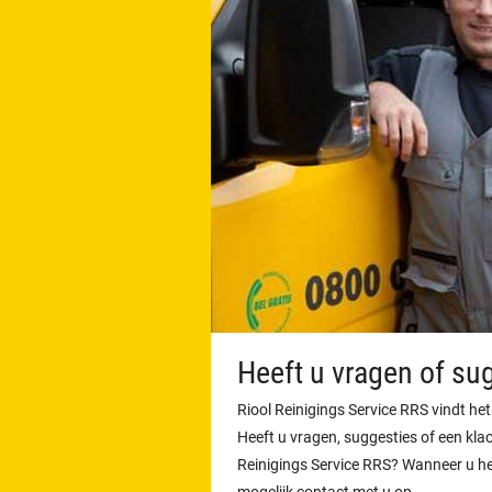
Heeft u vragen of su
Riool Reinigings Service RRS vindt het
Heeft u vragen, suggesties of een klac
Reinigings Service RRS? Wanneer u he
mogelijk contact met u op.