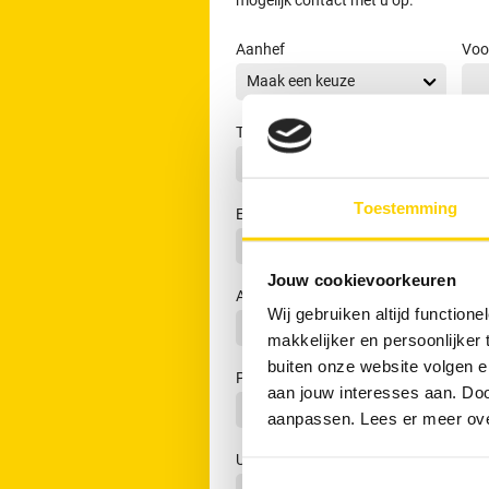
Aanhef
Voo
Telefoon
Toestemming
E-mail adres
Jouw cookievoorkeuren
Adres
Wij gebruiken altijd functio
makkelijker en persoonlijker
buiten onze website volgen 
Postcode
Plaa
aan jouw interesses aan. Doo
aanpassen. Lees er meer ov
Uw vraag