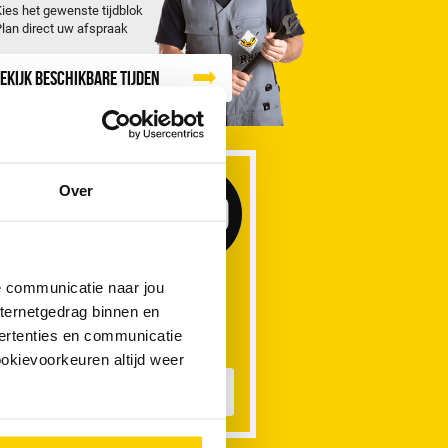
Kies het gewenste tijdblok
Plan direct uw afspraak
ekijk beschikbare tijden
S Lost
Over
€149
t op
de communicatie naar jou
lusief garantie, voorrijden,
f uur arbeidsloon en inzet
nternetgedrag binnen en
erieel.
ertenties en communicatie
ookievoorkeuren altijd weer
eer informatie