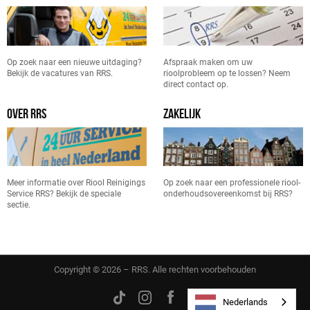
Op zoek naar een nieuwe uitdaging?
Afspraak maken om uw
Bekijk de vacatures van RRS.
rioolprobleem op te lossen? Neem
direct contact op.
OVER RRS
ZAKELIJK
Meer informatie over Riool Reinigings
Op zoek naar een professionele riool-
Service RRS? Bekijk de speciale
onderhoudsovereenkomst bij RRS?
sectie.
Copyright © 2026 – RRS. Alle rechten voorbehouden
Nederlands