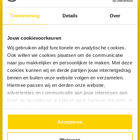
Maak nu een afspraak
Toestemming
Details
Over
RRS Diemen en het werkgebied
De vestiging in Diemen verzorgt rioolservice in een groot deel
Jouw cookievoorkeuren
van Noord-Holland en omliggende regio’s zoals:
Wij gebruiken altijd functionele en analytische cookies.
Ook willen we cookies plaatsen om de communicatie
Amsterdam
Haarlem
Mijdrecht
naar jou makkelijker en persoonlijker te maken. Met deze
Zaandam
Hoofddorp
Bussum
cookies kunnen wij en derde partijen jouw internetgedrag
Amstelveen
Heemstede
Naarden
binnen en buiten onze website volgen en verzamelen.
Hiermee passen wij en derden onze website,
advertenties en communicatie aan jouw interesses aan.
Door op ‘accepteren’ te klikken ga je hiermee akkoord. Je
020 - 314 4444
kunt je cookievoorkeuren altijd weer aanpassen. Lees er
meer over in ons
privacy beleid.
Accepteren