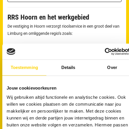
RRS Hoorn en het werkgebied
De vestiging in Hoorn verzorgt rioolservice in een groot deel van
Limburg en omliggende regio’s zoals:
Heerhugowaard
Purmerend
Wieringerwerf
Castr
Alkmaar
Bergen
Medemblik
IJmui
Opmeer
Schagen
Beverwijk
Worm
Toestemming
Details
Over
Heiloo
Den Helder
Heemskerk
Uitge
Jouw cookievoorkeuren
0229 - 768 290
Wij gebruiken altijd functionele en analytische cookies. Ook
willen we cookies plaatsen om de communicatie naar jou
makkelijker en persoonlijker te maken. Met deze cookies
kunnen wij en derde partijen jouw internetgedrag binnen en
buiten onze website volgen en verzamelen. Hiermee passen