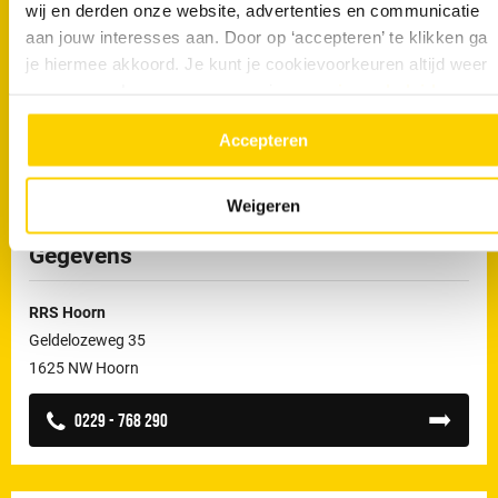
wij en derden onze website, advertenties en communicatie
aan jouw interesses aan. Door op ‘accepteren’ te klikken ga
je hiermee akkoord. Je kunt je cookievoorkeuren altijd weer
aanpassen. Lees er meer over in ons
privacy beleid.
Accepteren
Weigeren
Gegevens
RRS Hoorn
Geldelozeweg 35
1625 NW Hoorn
0229 - 768 290