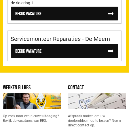
de riolering. I...
Bekijk vacature
Servicemonteur Reparaties - De Meern
Bekijk vacature
WERKEN BIJ RRS
CONTACT
Op zoek naar een nieuwe uitdaging?
Afspraak maken om uw
Bekijk de vacatures van RRS.
rioolprobleem op te lossen? Neem
direct contact op.