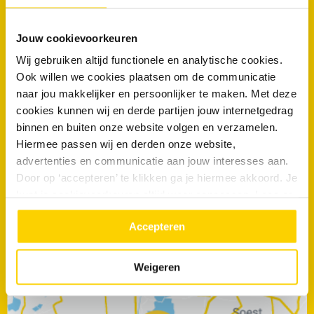
RRS De Meern en het werkgebied
Jouw cookievoorkeuren
De vestiging in De Meern verzorgt rioolservice in een groot deel
van Utrecht en omliggende regio’s zoals:
Wij gebruiken altijd functionele en analytische cookies.
Ook willen we cookies plaatsen om de communicatie
Amersfoort
Utrecht
Houten
naar jou makkelijker en persoonlijker te maken. Met deze
Soest
Bunnik
Veenendaal
cookies kunnen wij en derde partijen jouw internetgedrag
binnen en buiten onze website volgen en verzamelen.
Leusden
Nieuwegein
Nijkerk
Hiermee passen wij en derden onze website,
Almere
IJsselstein
Hilversum
advertenties en communicatie aan jouw interesses aan.
Woerden
Naarden
Maarssen
Door op ‘accepteren’ te klikken ga je hiermee akkoord. Je
kunt je cookievoorkeuren altijd weer aanpassen. Lees er
meer over in ons
privacy beleid.
Accepteren
030 - 248 2600
Weigeren