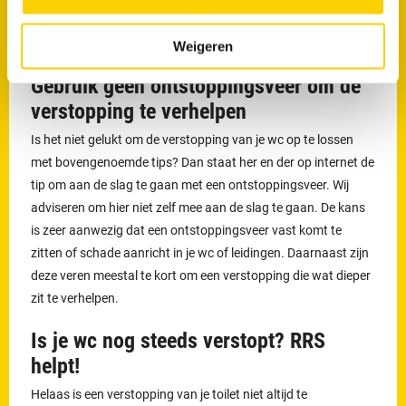
een
wasbak
,
doucheputje
of toilet. De reden hiervan is omdat
deze schade aan kan richten aan de riolering.
Weigeren
Gebruik geen ontstoppingsveer om de
verstopping te verhelpen
Is het niet gelukt om de verstopping van je wc op te lossen
met bovengenoemde tips? Dan staat her en der op internet de
tip om aan de slag te gaan met een ontstoppingsveer. Wij
adviseren om hier niet zelf mee aan de slag te gaan. De kans
is zeer aanwezig dat een ontstoppingsveer vast komt te
zitten of schade aanricht in je wc of leidingen. Daarnaast zijn
deze veren meestal te kort om een verstopping die wat dieper
zit te verhelpen.
Is je wc nog steeds verstopt? RRS
helpt!
Helaas is een verstopping van je toilet niet altijd te