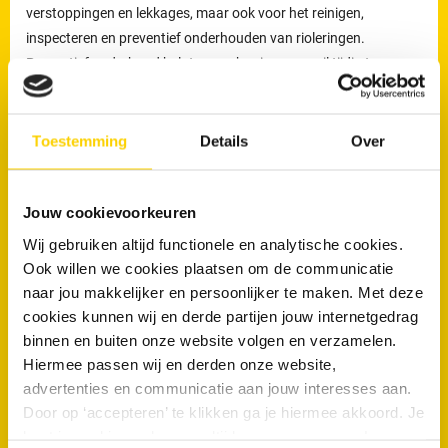
verstoppingen en lekkages, maar ook voor het reinigen,
inspecteren en preventief onderhouden van rioleringen.
Preventief onderhoud helpt om ophoping van vuil tijdig te
verwijderen en verkleint de kans op terugkerende verstoppingen
en onverwachte kosten.
Toestemming
Details
Over
Loodgieters voor ontstopping van uw WC
of afvoer in Ridderkerk
Jouw cookievoorkeuren
Wanneer is een loodgieter nodig bij een verstopte wc of afvoer?
Wij gebruiken altijd functionele en analytische cookies.
Een loodgieter is nodig wanneer een toilet of afvoer niet meer
Ook willen we cookies plaatsen om de communicatie
doorspoelt of wanneer een verstopping blijft terugkomen. Wordt
naar jou makkelijker en persoonlijker te maken. Met deze
een blokkade niet correct verholpen, dan kan deze verergeren en
cookies kunnen wij en derde partijen jouw internetgedrag
binnen en buiten onze website volgen en verzamelen.
uiteindelijk leiden tot lekkage of schade aan de riolering.
Hiermee passen wij en derden onze website,
De loodgieters van RRS in Ridderkerk beschikken over
advertenties en communicatie aan jouw interesses aan.
professionele apparatuur om dit soort verstoppingen zorgvuldig
Door op ‘accepteren’ te klikken ga je hiermee akkoord. Je
te verhelpen en herhaling te voorkomen.
kunt je cookievoorkeuren altijd weer aanpassen. Lees er