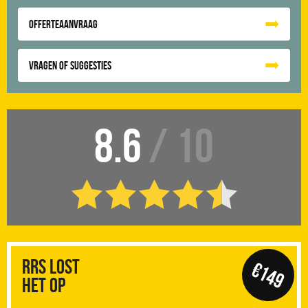
Offerteaanvraag
Vragen of suggesties
8.6
/ 10
RRS Lost
€149
het op