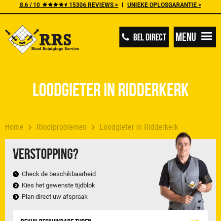
8.6 / 10
15306 REVIEWS >
UNIEKE OPLOSGARANTIE >
Menu
BEL DIRECT
Loodgieter in Ridderkerk
Home
Rioolproblemen
Loodgieter in Ridderkerk
Verstopping?
Check de beschikbaarheid
Kies het gewenste tijdblok
Plan direct uw afspraak