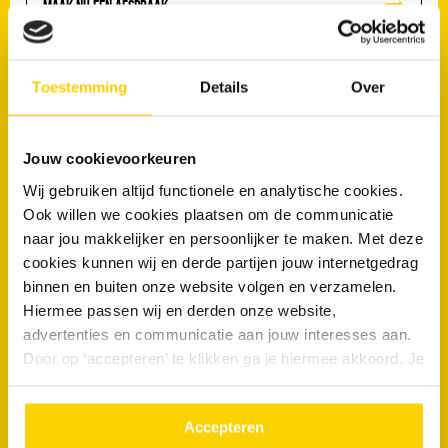
Maak nu een afspraak
RRS Roermond en het werkgebied
Toestemming
Details
Over
De vestiging in Roermond verzorgt rioolservice in een groot deel
van Limburg en omliggende regio’s zoals:
Jouw cookievoorkeuren
Venlo
Echt
Kerkrade
Maastricht
Wij gebruiken altijd functionele en analytische cookies.
Ook willen we cookies plaatsen om de communicatie
Maasbracht
Sittard
Valkenburg
Vaals
naar jou makkelijker en persoonlijker te maken. Met deze
Geleen
Meerssen
Venray
Stein
cookies kunnen wij en derde partijen jouw internetgedrag
binnen en buiten onze website volgen en verzamelen.
Hiermee passen wij en derden onze website,
0475 - 311 311
advertenties en communicatie aan jouw interesses aan.
Door op ‘accepteren’ te klikken ga je hiermee akkoord. Je
kunt je cookievoorkeuren altijd weer aanpassen. Lees er
meer over in ons
privacy beleid.
Accepteren