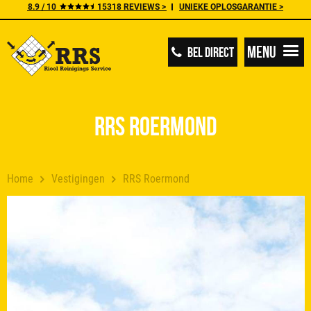
8.9 / 10
15318 REVIEWS >
UNIEKE OPLOSGARANTIE >
Menu
BEL DIRECT
RRS Roermond
Home
Vestigingen
RRS Roermond