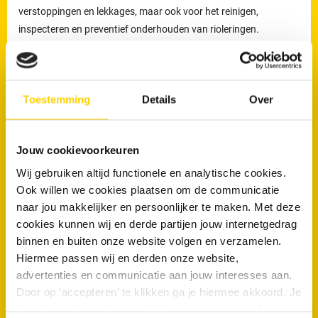
verstoppingen en lekkages, maar ook voor het reinigen,
inspecteren en preventief onderhouden van rioleringen.
Preventief onderhoud helpt om ophoping van vuil tijdig te
verwijderen en verkleint de kans op terugkerende verstoppingen
en onverwachte kosten.
Toestemming
Details
Over
Loodgieters voor ontstopping van uw WC
of afvoer in Dordrecht
Jouw cookievoorkeuren
Wanneer is een loodgieter nodig bij een verstopte wc of afvoer?
Wij gebruiken altijd functionele en analytische cookies.
Ook willen we cookies plaatsen om de communicatie
Een loodgieter is nodig wanneer een toilet of afvoer niet meer
naar jou makkelijker en persoonlijker te maken. Met deze
doorspoelt of wanneer een verstopping blijft terugkomen. Wordt
cookies kunnen wij en derde partijen jouw internetgedrag
een blokkade niet correct verholpen, dan kan deze verergeren en
binnen en buiten onze website volgen en verzamelen.
uiteindelijk leiden tot lekkage of schade aan de riolering.
Hiermee passen wij en derden onze website,
advertenties en communicatie aan jouw interesses aan.
De loodgieters van RRS in Dordrecht beschikken over
Door op ‘accepteren’ te klikken ga je hiermee akkoord. Je
professionele apparatuur om dit soort verstoppingen zorgvuldig
kunt je cookievoorkeuren altijd weer aanpassen. Lees er
te verhelpen en herhaling te voorkomen.