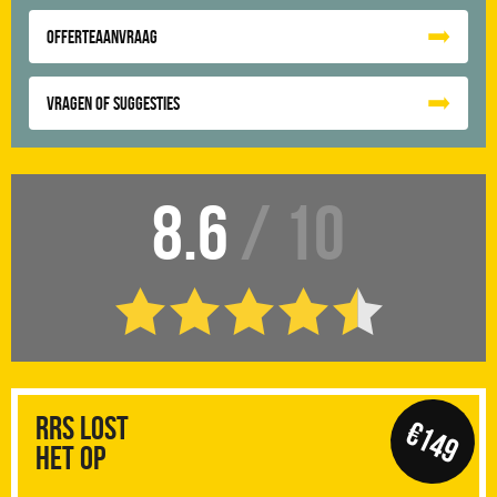
Offerteaanvraag
Vragen of suggesties
8.6
/ 10
RRS Lost
€149
het op