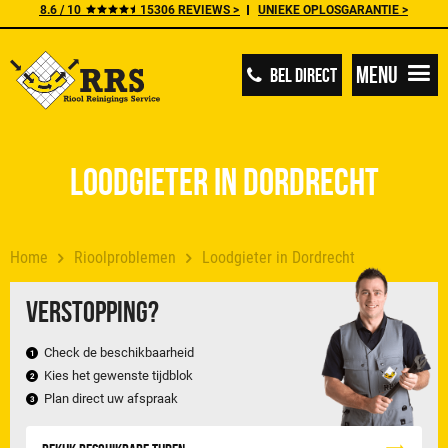
8.6 / 10
15306 REVIEWS >
UNIEKE OPLOSGARANTIE >
Menu
BEL DIRECT
Loodgieter in Dordrecht
Home
Rioolproblemen
Loodgieter in Dordrecht
Verstopping?
Check de beschikbaarheid
Kies het gewenste tijdblok
Plan direct uw afspraak