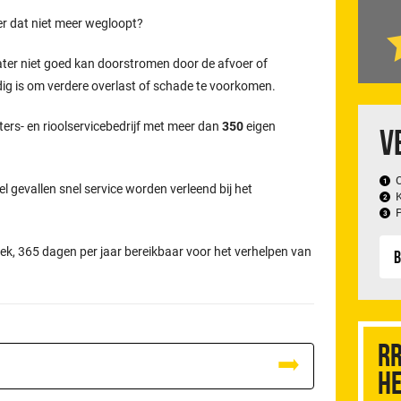
er dat niet meer wegloopt?
ater niet goed kan doorstromen door de afvoer of
odig is om verdere overlast of schade te voorkomen.
ters- en rioolservicebedrijf met meer dan
350
eigen
V
el gevallen snel service worden verleend bij het
ek, 365 dagen per jaar bereikbaar voor het verhelpen van
B
RR
he