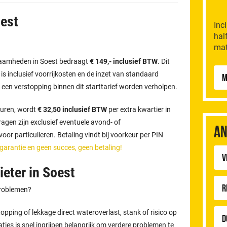
oest
Inc
hal
mat
kzaamheden in Soest bedraagt
€ 149,- inclusief BTW
. Dit
n is inclusief voorrijkosten en de inzet van standaard
M
 een verstopping binnen dit starttarief worden verholpen.
uren, wordt
€ 32,50 inclusief BTW
per extra kwartier in
gen zijn exclusief eventuele avond- of
An
or particulieren. Betaling vindt bij voorkeur per PIN
 garantie en geen succes, geen betaling!
v
eter in Soest
R
problemen?
pping of lekkage direct wateroverlast, stank of risico op
D
aties is snel ingrijpen belangrijk om verdere problemen te