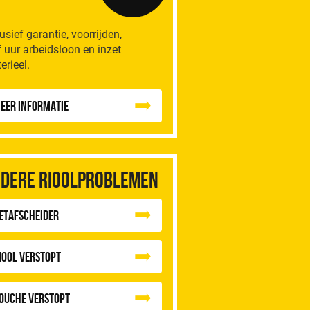
lusief garantie, voorrijden,
f uur arbeidsloon en inzet
erieel.
eer informatie
dere rioolproblemen
etafscheider
iool Verstopt
ouche Verstopt