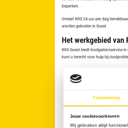
beperken.
Omdat RRS 24 uur per dag bereikbaar is
worden geboden in Soest
Het werkgebied van
RRS Soest biedt loodgietersservice in
kunt u terecht voor hulp bij rioolprob
Baarn
Amersfoort
Hilversum
Zeist
Toestemming
Leusden
Laren
Jouw cookievoorkeuren
Blaricum
Wij gebruiken altijd functio
Woudenberg