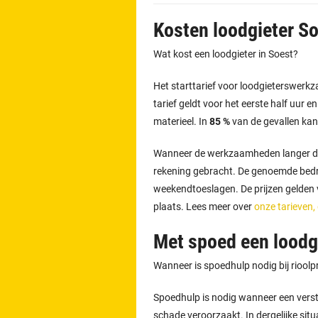
Kosten loodgieter S
Wat kost een loodgieter in Soest?
Het starttarief voor loodgieterswer
tarief geldt voor het eerste half uur e
materieel. In
85 %
van de gevallen kan
Wanneer de werkzaamheden langer d
rekening gebracht. De genoemde bedra
weekendtoeslagen. De prijzen gelden vo
plaats. Lees meer over
onze tarieven,
Met spoed een loodgi
Wanneer is spoedhulp nodig bij riool
Spoedhulp is nodig wanneer een versto
schade veroorzaakt. In dergelijke situ