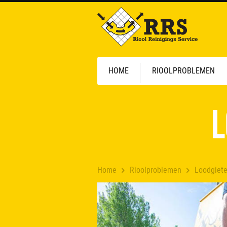
HOME
RIOOLPROBLEMEN
L
Home
Rioolproblemen
Loodgiete