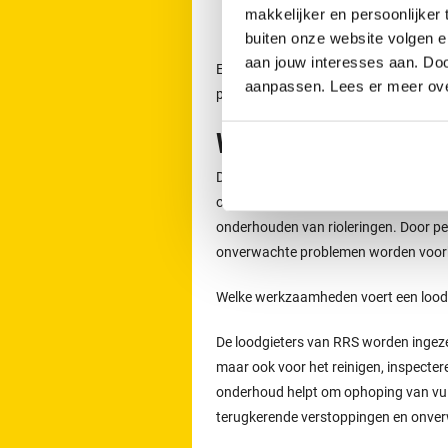
makkelijker en persoonlijker
Nijkerk
buiten onze website volgen 
aan jouw interesses aan. Doo
Een afspraak voor het ontstoppen v
aanpassen. Lees er meer ov
per dag telefonisch contact opnemen
Werkzaamheden van 
De loodgieters van RRS worden ingeze
of lekkages. Zij voeren ook werkzaamh
onderhouden van rioleringen. Door p
onverwachte problemen worden voo
Welke werkzaamheden voert een loodgi
De loodgieters van RRS worden ingeze
maar ook voor het reinigen, inspecter
onderhoud helpt om ophoping van vuil 
terugkerende verstoppingen en onve