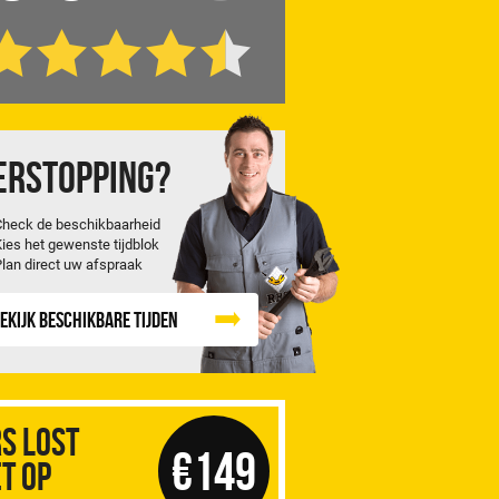
erstopping?
Check de beschikbaarheid
Kies het gewenste tijdblok
Plan direct uw afspraak
ekijk beschikbare tijden
S Lost
€149
t op