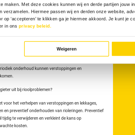
 te maken. Met deze cookies kunnen wij en derde partijen jouw i
en verzamelen. Hiermee passen wij en derden onze website, adv
r op ‘accepteren’ te klikken ga je hiermee akkoord. Je kunt je c
an uw afvoer
maakt u eenvoudig online
. Ook kunt u 24 uur
er in ons
privacy beleid.
 via
088 - 030 13 13
.
onze loodgieters
Weigeren
t voor meer dan alleen het verhelpen van verstoppingen
eden uit zoals het reinigen, inspecteren en preventief
eriodiek onderhoud kunnen verstoppingen en
rkomen.
eter uit bij rioolproblemen?
t voor het verhelpen van verstoppingen en lekkages,
en en preventief onderhouden van rioleringen. Preventief
tijdig te verwijderen en verkleint de kans op
rwachte kosten.