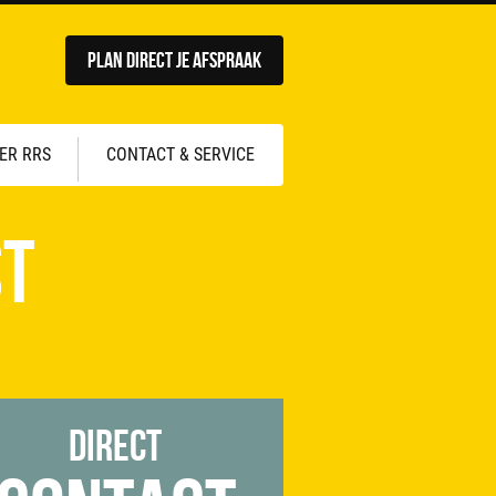
Plan direct je afspraak
ER RRS
CONTACT & SERVICE
st
Direct