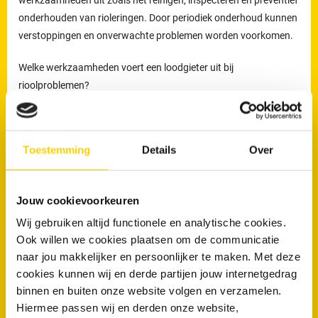
onderhouden van rioleringen. Door periodiek onderhoud kunnen
verstoppingen en onverwachte problemen worden voorkomen.
Welke werkzaamheden voert een loodgieter uit bij
rioolproblemen?
De loodgieters van RRS worden ingezet voor het verhelpen van
verstoppingen en lekkages, maar ook voor het reinigen,
Toestemming
Details
Over
inspecteren en preventief onderhouden van rioleringen.
Preventief onderhoud helpt om ophoping van vuil tijdig te
verwijderen en verkleint de kans op terugkerende verstoppingen
Jouw cookievoorkeuren
en onverwachte kosten.
Wij gebruiken altijd functionele en analytische cookies.
Loodgieters voor ontstopping van uw WC
Ook willen we cookies plaatsen om de communicatie
of afvoer in Baarn
naar jou makkelijker en persoonlijker te maken. Met deze
cookies kunnen wij en derde partijen jouw internetgedrag
Wanneer is een loodgieter nodig bij een verstopte wc of afvoer?
binnen en buiten onze website volgen en verzamelen.
Hiermee passen wij en derden onze website,
Een loodgieter is nodig wanneer een toilet of afvoer niet meer