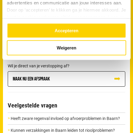
advertenties en communicatie aan jouw interesses aan.
doorspoelt of wanneer een verstopping blijft terugkomen. Wordt
Door op ‘accepteren’ te klikken ga je hiermee akkoord. Je
een blokkade niet correct verholpen, dan kan deze verergeren en
kunt je cookievoorkeuren altijd weer aanpassen. Lees er
uiteindelijk leiden tot lekkage of schade aan de riolering.
meer over in ons
privacy beleid.
Accepteren
De loodgieters van RRS in Baarn beschikken over professionele
apparatuur om dit soort verstoppingen zorgvuldig te verhelpen
Weigeren
en herhaling te voorkomen.
Wil je direct van je verstopping af?
Maak nu een afspraak
Veelgestelde vragen
Heeft zware regenval invloed op afvoerproblemen in Baarn?
Kunnen verzakkingen in Baarn leiden tot rioolproblemen?