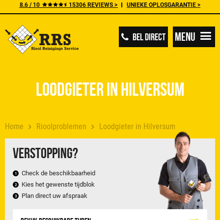
8.6 / 10
15306 REVIEWS >
UNIEKE OPLOSGARANTIE >
Menu
BEL DIRECT
Loodgieter in Hilversum
Home
Rioolproblemen
Loodgieter in Hilversum
Verstopping?
Check de beschikbaarheid
Kies het gewenste tijdblok
Plan direct uw afspraak