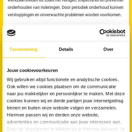
onderhouden van rioleringen. Door periodiek onderhoud kunnen
verstoppingen en onverwachte problemen worden voorkomen.
Welke werkzaamheden voert een loodgieter uit bij
rioolproblemen?
De loodgieters van RRS worden ingezet voor het verhelpen van
Toestemming
Details
Over
verstoppingen en lekkages, maar ook voor het reinigen,
inspecteren en preventief onderhouden van rioleringen.
Jouw cookievoorkeuren
Preventief onderhoud helpt om ophoping van vuil tijdig te
verwijderen en verkleint de kans op terugkerende verstoppingen
Wij gebruiken altijd functionele en analytische cookies.
en onverwachte kosten.
Ook willen we cookies plaatsen om de communicatie
naar jou makkelijker en persoonlijker te maken. Met deze
Loodgieters voor ontstopping van uw WC
cookies kunnen wij en derde partijen jouw internetgedrag
of afvoer in Hilversum
binnen en buiten onze website volgen en verzamelen.
Hiermee passen wij en derden onze website,
Wanneer is een loodgieter nodig bij een verstopte wc of afvoer?
advertenties en communicatie aan jouw interesses aan.
Door op ‘accepteren’ te klikken ga je hiermee akkoord. Je
Een loodgieter is nodig wanneer een toilet of afvoer niet meer