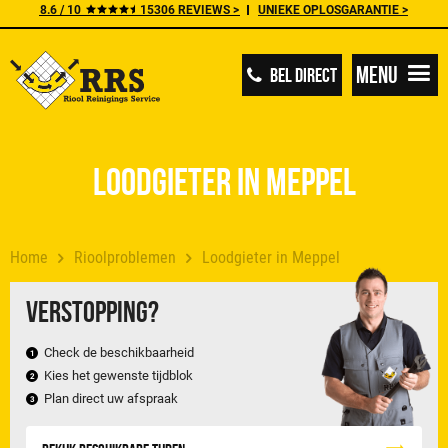
8.6 / 10
15306 REVIEWS >
UNIEKE OPLOSGARANTIE >
Menu
BEL DIRECT
Loodgieter in Meppel
Home
Rioolproblemen
Loodgieter in Meppel
Verstopping?
Check de beschikbaarheid
Kies het gewenste tijdblok
Plan direct uw afspraak