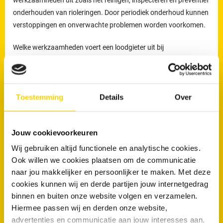
onderhouden van rioleringen. Door periodiek onderhoud kunnen
verstoppingen en onverwachte problemen worden voorkomen.
Welke werkzaamheden voert een loodgieter uit bij
rioolproblemen?
De loodgieters van RRS worden ingezet voor het verhelpen van
verstoppingen en lekkages, maar ook voor het reinigen,
Toestemming
Details
Over
inspecteren en preventief onderhouden van rioleringen.
Preventief onderhoud helpt om ophoping van vuil tijdig te
verwijderen en verkleint de kans op terugkerende verstoppingen
Jouw cookievoorkeuren
en onverwachte kosten.
Wij gebruiken altijd functionele en analytische cookies.
Ook willen we cookies plaatsen om de communicatie
Loodgieters voor ontstopping van uw WC
naar jou makkelijker en persoonlijker te maken. Met deze
of afvoer in Meppel
cookies kunnen wij en derde partijen jouw internetgedrag
binnen en buiten onze website volgen en verzamelen.
Wanneer is een loodgieter nodig bij een verstopte wc of afvoer?
Hiermee passen wij en derden onze website,
advertenties en communicatie aan jouw interesses aan.
Een loodgieter is nodig wanneer een toilet of afvoer niet meer