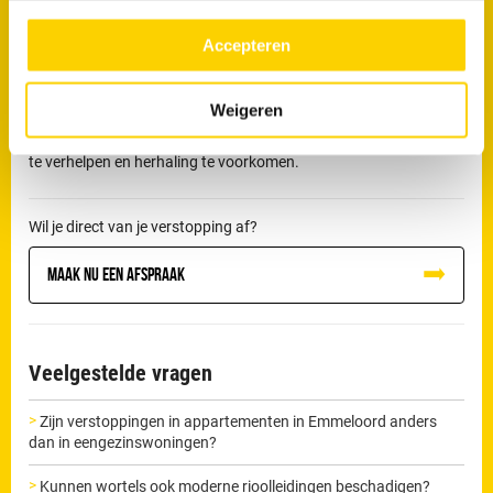
doorspoelt of wanneer een verstopping blijft terugkomen. Wordt
meer over in ons
privacy beleid.
een blokkade niet correct verholpen, dan kan deze verergeren en
Accepteren
uiteindelijk leiden tot lekkage of schade aan de riolering.
De loodgieters van RRS in Emmeloord beschikken over
Weigeren
professionele apparatuur om dit soort verstoppingen zorgvuldig
te verhelpen en herhaling te voorkomen.
Wil je direct van je verstopping af?
Maak nu een afspraak
Veelgestelde vragen
Zijn verstoppingen in appartementen in Emmeloord anders
dan in eengezinswoningen?
Kunnen wortels ook moderne rioolleidingen beschadigen?