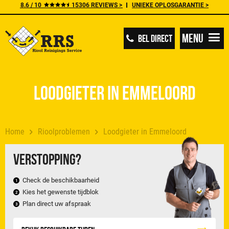
8.6 / 10
15306 REVIEWS >
UNIEKE OPLOSGARANTIE >
Menu
BEL DIRECT
Loodgieter in Emmeloord
Home
Rioolproblemen
Loodgieter in Emmeloord
Verstopping?
Check de beschikbaarheid
Kies het gewenste tijdblok
Plan direct uw afspraak