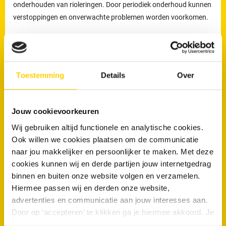
onderhouden van rioleringen. Door periodiek onderhoud kunnen
verstoppingen en onverwachte problemen worden voorkomen.
Welke werkzaamheden voert een loodgieter uit bij
rioolproblemen?
Toestemming
Details
Over
De loodgieters van RRS worden ingezet voor het verhelpen van
verstoppingen en lekkages, maar ook voor het reinigen,
inspecteren en preventief onderhouden van rioleringen.
Jouw cookievoorkeuren
Preventief onderhoud helpt om ophoping van vuil tijdig te
verwijderen en verkleint de kans op terugkerende verstoppingen
Wij gebruiken altijd functionele en analytische cookies.
en onverwachte kosten.
Ook willen we cookies plaatsen om de communicatie
naar jou makkelijker en persoonlijker te maken. Met deze
Loodgieters voor ontstopping van uw WC
cookies kunnen wij en derde partijen jouw internetgedrag
of afvoer in Emmeloord
binnen en buiten onze website volgen en verzamelen.
Hiermee passen wij en derden onze website,
Wanneer is een loodgieter nodig bij een verstopte wc of afvoer?
advertenties en communicatie aan jouw interesses aan.
Door op ‘accepteren’ te klikken ga je hiermee akkoord. Je
Een loodgieter is nodig wanneer een toilet of afvoer niet meer
kunt je cookievoorkeuren altijd weer aanpassen. Lees er