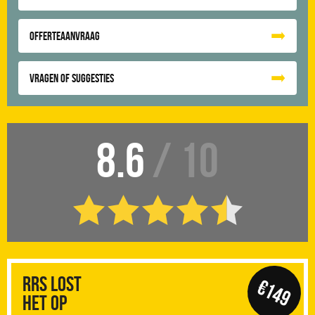
Offerteaanvraag
Vragen of suggesties
8.6
/ 10
RRS Lost
€149
het op