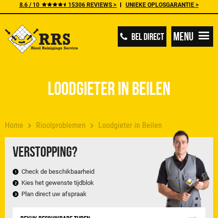
8.6 / 10
15306 REVIEWS >
UNIEKE OPLOSGARANTIE >
Menu
BEL DIRECT
Loodgieter in Beilen
Home
Rioolproblemen
Loodgieter in Beilen
Verstopping?
Check de beschikbaarheid
Kies het gewenste tijdblok
Plan direct uw afspraak