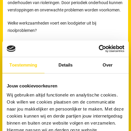
onderhouden van rioleringen. Door periodiek onderhoud kunnen
verstoppingen en onverwachte problemen worden voorkomen.
Welke werkzaamheden voert een loodgieter uit bij
rioolproblemen?
De loodgieters van RRS worden ingezet voor het verhelpen van
verstoppingen en lekkages, maar ook voor het reinigen,
inspecteren en preventief onderhouden van rioleringen.
Toestemming
Details
Over
Preventief onderhoud helpt om ophoping van vuil tijdig te
verwijderen en verkleint de kans op terugkerende verstoppingen
en onverwachte kosten.
Jouw cookievoorkeuren
Loodgieters voor ontstopping van uw WC
Wij gebruiken altijd functionele en analytische cookies.
of afvoer in Beilen
Ook willen we cookies plaatsen om de communicatie
naar jou makkelijker en persoonlijker te maken. Met deze
Wanneer is een loodgieter nodig bij een verstopte wc of afvoer?
cookies kunnen wij en derde partijen jouw internetgedrag
binnen en buiten onze website volgen en verzamelen.
Een loodgieter is nodig wanneer een toilet of afvoer niet meer
Hiermee passen wij en derden onze website,