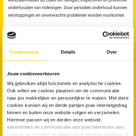
onderhouden van rioleringen. Door periodiek onderhoud kunnen
verstoppingen en onverwachte problemen worden voorkomen.
Welke werkzaamheden voert een loodgieter uit bij
rioolproblemen?
De loodgieters van RRS worden ingezet voor het verhelpen van
Toestemming
Details
Over
verstoppingen en lekkages, maar ook voor het reinigen,
inspecteren en preventief onderhouden van rioleringen.
Preventief onderhoud helpt om ophoping van vuil tijdig te
Jouw cookievoorkeuren
verwijderen en verkleint de kans op terugkerende verstoppingen
Wij gebruiken altijd functionele en analytische cookies.
en onverwachte kosten.
Ook willen we cookies plaatsen om de communicatie
naar jou makkelijker en persoonlijker te maken. Met deze
Loodgieters voor ontstopping van uw WC
cookies kunnen wij en derde partijen jouw internetgedrag
of afvoer in Duiven
binnen en buiten onze website volgen en verzamelen.
Hiermee passen wij en derden onze website,
Wanneer is een loodgieter nodig bij een verstopte wc of afvoer?
advertenties en communicatie aan jouw interesses aan.
Een loodgieter is nodig wanneer een toilet of afvoer niet meer
Door op ‘accepteren’ te klikken ga je hiermee akkoord. Je