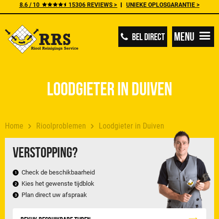
8.6 / 10
15306 REVIEWS >
UNIEKE OPLOSGARANTIE >
Menu
BEL DIRECT
Loodgieter in Duiven
Home
Rioolproblemen
Loodgieter in Duiven
Verstopping?
Check de beschikbaarheid
Kies het gewenste tijdblok
Plan direct uw afspraak