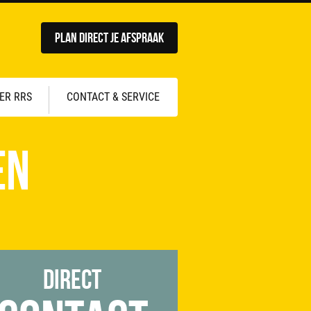
Plan direct je afspraak
ER RRS
CONTACT & SERVICE
en
Direct