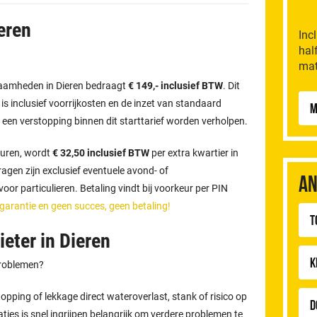
eren
Inc
hal
mat
kzaamheden in Dieren bedraagt
€ 149,- inclusief BTW
. Dit
n is inclusief voorrijkosten en de inzet van standaard
M
 een verstopping binnen dit starttarief worden verholpen.
uren, wordt
€ 32,50 inclusief BTW
per extra kwartier in
gen zijn exclusief eventuele avond- of
An
or particulieren. Betaling vindt bij voorkeur per PIN
 garantie en geen succes, geen betaling!
T
eter in Dieren
K
problemen?
pping of lekkage direct wateroverlast, stank of risico op
D
aties is snel ingrijpen belangrijk om verdere problemen te