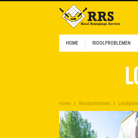
HOME
RIOOLPROBLEMEN
L
Home
Rioolproblemen
Loodgiete