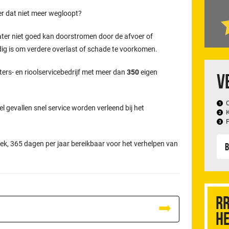
er dat niet meer wegloopt?
ater niet goed kan doorstromen door de afvoer of
odig is om verdere overlast of schade te voorkomen.
ters- en rioolservicebedrijf met meer dan
350
eigen
V
el gevallen snel service worden verleend bij het
ek, 365 dagen per jaar bereikbaar voor het verhelpen van
B
RR
he