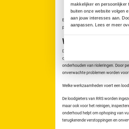
makkelijker en persoonlijker
Arnhem
buiten onze website volgen 
aan jouw interesses aan. Doo
Een afspraak voor het ontstoppen v
aanpassen. Lees er meer ov
per dag telefonisch contact opnemen
Werkzaamheden van 
De loodgieters van RRS worden ingeze
of lekkages. Zij voeren ook werkzaamh
onderhouden van rioleringen. Door p
onverwachte problemen worden voo
Welke werkzaamheden voert een loodgi
De loodgieters van RRS worden ingeze
maar ook voor het reinigen, inspecter
onderhoud helpt om ophoping van vuil 
terugkerende verstoppingen en onve