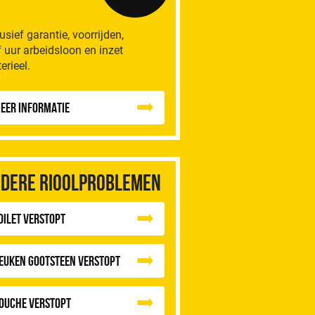
lusief garantie, voorrijden,
f uur arbeidsloon en inzet
erieel.
eer informatie
dere rioolproblemen
oilet Verstopt
euken Gootsteen Verstopt
ouche Verstopt