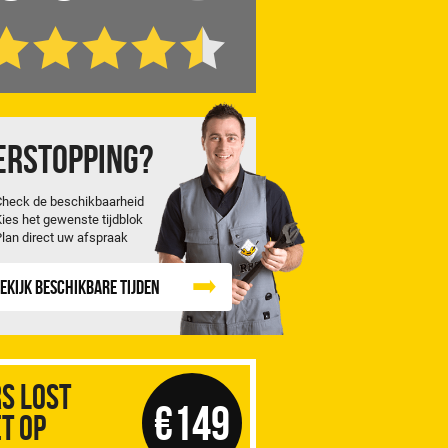
erstopping?
Check de beschikbaarheid
Kies het gewenste tijdblok
Plan direct uw afspraak
ekijk beschikbare tijden
S Lost
€149
t op