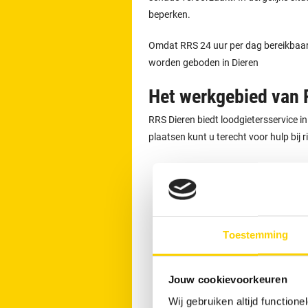
beperken.
Omdat RRS 24 uur per dag bereikbaar is
worden geboden in Dieren
Het werkgebied van 
RRS Dieren biedt loodgietersservice i
plaatsen kunt u terecht voor hulp bij 
Doesburg
Eerbeek
Rheden
Zutphen
Toestemming
Duiven
Didam
Jouw cookievoorkeuren
Zevenaar
Wij gebruiken altijd functio
Westervoort