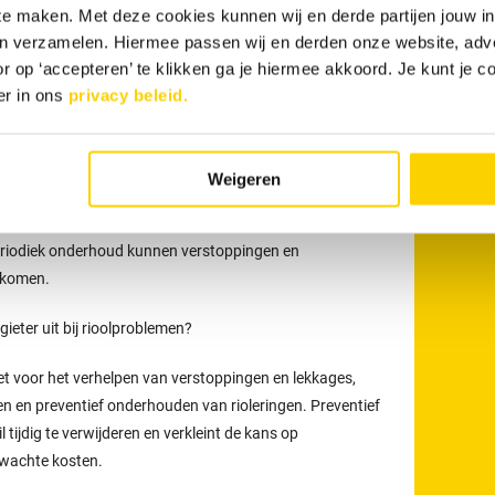
 te maken. Met deze cookies kunnen wij en derde partijen jouw i
en verzamelen. Hiermee passen wij en derden onze website, adv
r op ‘accepteren’ te klikken ga je hiermee akkoord. Je kunt je c
an uw afvoer
maakt u eenvoudig online
. Ook kunt u 24 uur
er in ons
privacy beleid.
 via
088 - 030 13 13
.
onze loodgieters
Weigeren
t voor meer dan alleen het verhelpen van verstoppingen
eden uit zoals het reinigen, inspecteren en preventief
eriodiek onderhoud kunnen verstoppingen en
rkomen.
eter uit bij rioolproblemen?
t voor het verhelpen van verstoppingen en lekkages,
en en preventief onderhouden van rioleringen. Preventief
tijdig te verwijderen en verkleint de kans op
rwachte kosten.