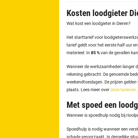
Kosten loodgieter Di
Wat kost een loodgieter in Dieren?
Het starttarief voor loodgieterswer
tarief geldt voor het eerste half uur e
materieel. In
85 %
van de gevallen kan
Wanneer de werkzaamheden langer d
rekening gebracht. De genoemde bedra
weekendtoeslagen. De prijzen gelden vo
plaats. Lees meer over
onze tarieven,
Met spoed een loodgi
Wanneer is spoedhulp nodig bij riool
Spoedhulp is nodig wanneer een versto
schade veroorzaakt. In dergelijke situ