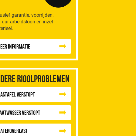
lusief garantie, voorrijden,
f uur arbeidsloon en inzet
erieel.
eer informatie
dere rioolproblemen
astafel Verstopt
aatwasser Verstopt
ateroverlast