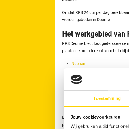
Omdat RRS 24 uur per dag bereikbaar is
worden geboden in Deurne
Het werkgebied van
RRS Deurne biedt loodgietersservice 
plaatsen kunt u terecht voor hulp bij 
Nuenen
Helmond
Asten
Venray
Someren
Toestemming
Boekel
Jouw cookievoorkeuren
Een afspraak voor het ontstoppen v
per dag telefonisch contact opnemen
Wij gebruiken altijd functio