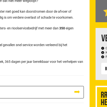
er dat niet meer wegloopt?
ater niet goed kan doorstromen door de afvoer of
odig is om verdere overlast of schade te voorkomen.
ters- en rioolservicebedrijf met meer dan
350
eigen
V
el gevallen snel service worden verleend bij het
ek, 365 dagen per jaar bereikbaar voor het verhelpen van
B
RR
he