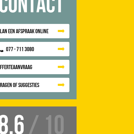
Contact
lan een afspraak online
077 - 711 3080
Offerteaanvraag
ragen of suggesties
8.6
/ 10