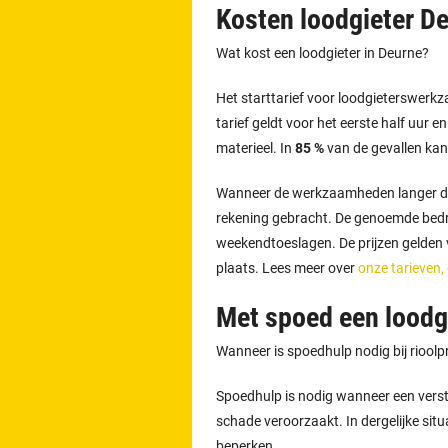
Kosten loodgieter D
Wat kost een loodgieter in Deurne?
Het starttarief voor loodgieterswer
tarief geldt voor het eerste half uur e
materieel. In
85 %
van de gevallen kan
Wanneer de werkzaamheden langer d
rekening gebracht. De genoemde bedra
weekendtoeslagen. De prijzen gelden vo
plaats. Lees meer over
onze tarieven,
Met spoed een loodg
Wanneer is spoedhulp nodig bij riool
Spoedhulp is nodig wanneer een versto
schade veroorzaakt. In dergelijke situ
beperken.