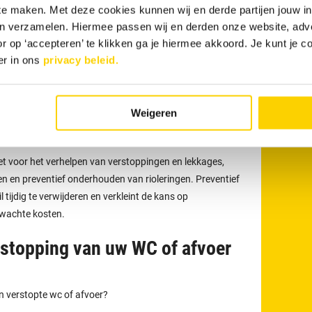
 te maken. Met deze cookies kunnen wij en derde partijen jouw i
onze loodgieters
en verzamelen. Hiermee passen wij en derden onze website, adv
r op ‘accepteren’ te klikken ga je hiermee akkoord. Je kunt je c
t voor meer dan alleen het verhelpen van verstoppingen
er in ons
privacy beleid.
eden uit zoals het reinigen, inspecteren en preventief
eriodiek onderhoud kunnen verstoppingen en
rkomen.
Weigeren
eter uit bij rioolproblemen?
t voor het verhelpen van verstoppingen en lekkages,
en en preventief onderhouden van rioleringen. Preventief
tijdig te verwijderen en verkleint de kans op
rwachte kosten.
tstopping van uw WC of afvoer
en verstopte wc of afvoer?