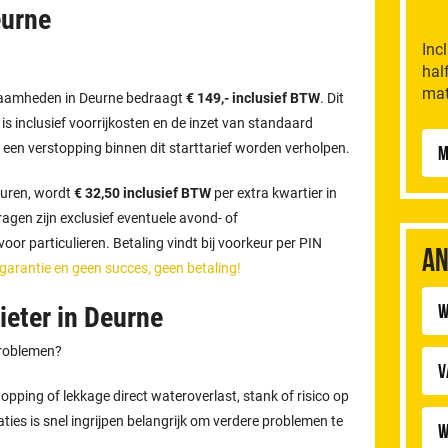
eurne
Inc
hal
mat
kzaamheden in Deurne bedraagt
€ 149,- inclusief BTW
. Dit
n is inclusief voorrijkosten en de inzet van standaard
 een verstopping binnen dit starttarief worden verholpen.
M
uren, wordt
€ 32,50 inclusief BTW
per extra kwartier in
gen zijn exclusief eventuele avond- of
or particulieren. Betaling vindt bij voorkeur per PIN
An
 garantie en geen succes, geen betaling!
W
ieter in Deurne
problemen?
V
pping of lekkage direct wateroverlast, stank of risico op
aties is snel ingrijpen belangrijk om verdere problemen te
W