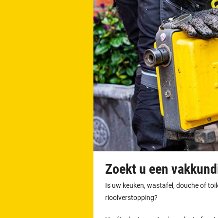
Zoekt u een vakkundi
Is uw keuken, wastafel, douche of toi
rioolverstopping?