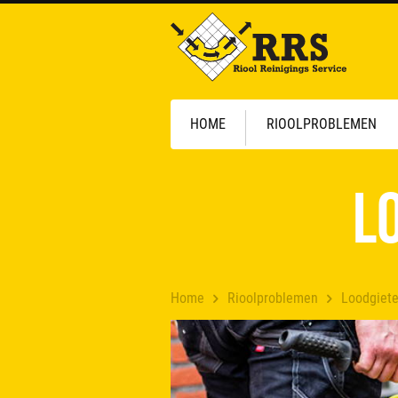
HOME
RIOOLPROBLEMEN
L
Home
Rioolproblemen
Loodgiete