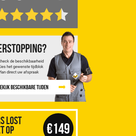
erstopping?
Check de beschikbaarheid
Kies het gewenste tijdblok
Plan direct uw afspraak
ekijk beschikbare tijden
S Lost
€149
t op