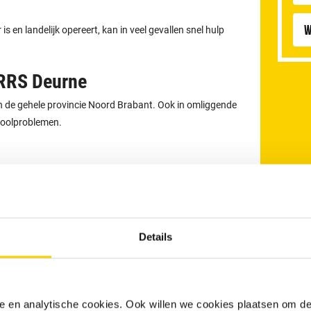
W
 en landelijk opereert, kan in veel gevallen snel hulp
 RRS Deurne
in de gehele provincie Noord Brabant. Ook in omliggende
rioolproblemen.
Details
an uw afvoer
maakt u eenvoudig online
. Ook kunt u 24 uur
 via
077 - 711 3080
.
nele en analytische cookies. Ook willen we cookies plaatsen om 