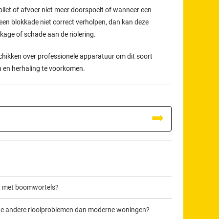
oilet of afvoer niet meer doorspoelt of wanneer een
een blokkade niet correct verholpen, dan kan deze
ekkage of schade aan de riolering.
chikken over professionele apparatuur om dit soort
n en herhaling te voorkomen.
en met boomwortels?
ne andere rioolproblemen dan moderne woningen?