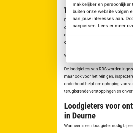
makkelijker en persoonlijker
Werkzaamheden van 
buiten onze website volgen 
aan jouw interesses aan. Doo
De loodgieters van RRS worden ingeze
aanpassen. Lees er meer ov
of lekkages. Zij voeren ook werkzaamh
onderhouden van rioleringen. Door p
onverwachte problemen worden voo
Welke werkzaamheden voert een loodgi
De loodgieters van RRS worden ingeze
maar ook voor het reinigen, inspecter
onderhoud helpt om ophoping van vuil 
terugkerende verstoppingen en onve
Loodgieters voor on
in Deurne
Wanneer is een loodgieter nodig bij e