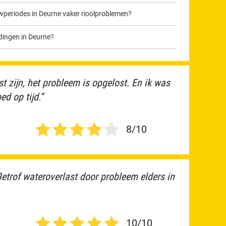
periodes in Deurne vaker rioolproblemen?
idingen in Deurne?
est zijn, het probleem is opgelost. En ik was
d op tijd.”
8/10
etrof wateroverlast door probleem elders in
10/10