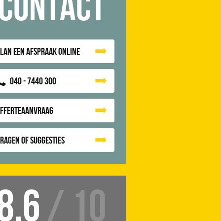
Contact
lan een afspraak online
040 - 7440 300
Offerteaanvraag
ragen of suggesties
8.6
/ 10