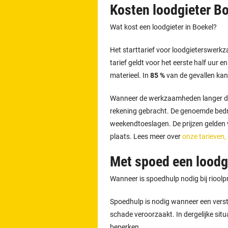
Kosten loodgieter B
Wat kost een loodgieter in Boekel?
Het starttarief voor loodgieterswer
tarief geldt voor het eerste half uur e
materieel. In
85 %
van de gevallen kan
Wanneer de werkzaamheden langer d
rekening gebracht. De genoemde bedra
weekendtoeslagen. De prijzen gelden vo
plaats. Lees meer over
onze tarieven,
Met spoed een loodgi
Wanneer is spoedhulp nodig bij riool
Spoedhulp is nodig wanneer een versto
schade veroorzaakt. In dergelijke situ
beperken.