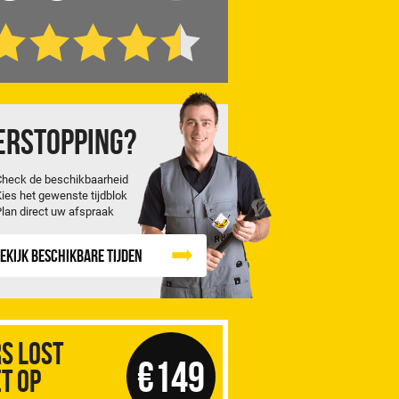
erstopping?
Check de beschikbaarheid
Kies het gewenste tijdblok
Plan direct uw afspraak
ekijk beschikbare tijden
S Lost
€149
t op