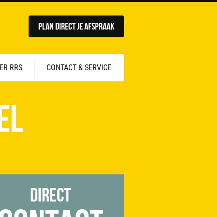
Plan direct je afspraak
ER RRS
CONTACT & SERVICE
el
Direct