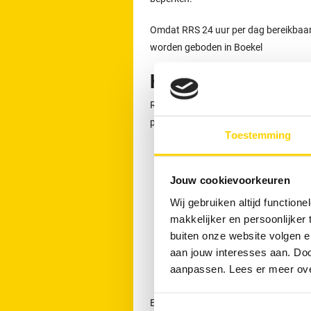
Omdat RRS 24 uur per dag bereikbaar is
worden geboden in Boekel
Het werkgebied van 
RRS Boekel biedt loodgietersservice i
plaatsen kunt u terecht voor hulp bij 
Toestemming
Uden
Veghel
Jouw cookievoorkeuren
Helmond
Wij gebruiken altijd functio
Deurne
makkelijker en persoonlijker
Heesch
buiten onze website volgen 
aan jouw interesses aan. Doo
Grave
aanpassen. Lees er meer ov
Son en Breugel
Een afspraak voor het ontstoppen v