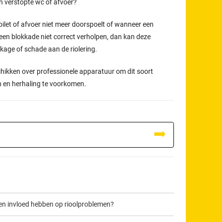
en verstopte wc of afvoer?
oilet of afvoer niet meer doorspoelt of wanneer een
een blokkade niet correct verholpen, dan kan deze
ekkage of schade aan de riolering.
chikken over professionele apparatuur om dit soort
n en herhaling te voorkomen.
en invloed hebben op rioolproblemen?