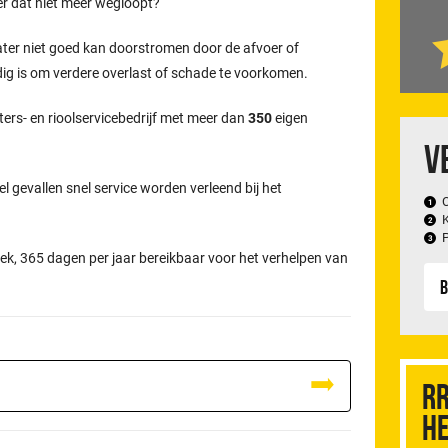
er dat niet meer wegloopt?
ater niet goed kan doorstromen door de afvoer of
odig is om verdere overlast of schade te voorkomen.
ters- en rioolservicebedrijf met meer dan
350
eigen
V
el gevallen snel service worden verleend bij het
ek, 365 dagen per jaar bereikbaar voor het verhelpen van
B
RR
he