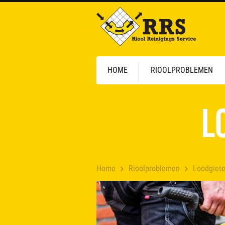
HOME
RIOOLPROBLEMEN
L
Home
Rioolproblemen
Loodgiete