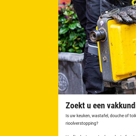
Zoekt u een vakkundi
Is uw keuken, wastafel, douche of toi
rioolverstopping?