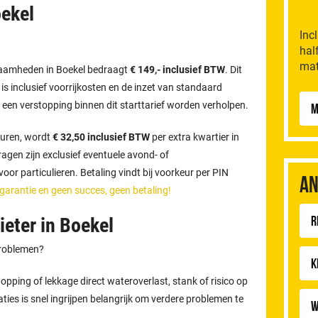
oekel
Inc
hal
mat
kzaamheden in Boekel bedraagt
€ 149,- inclusief BTW
. Dit
n is inclusief voorrijkosten en de inzet van standaard
 een verstopping binnen dit starttarief worden verholpen.
M
uren, wordt
€ 32,50 inclusief BTW
per extra kwartier in
gen zijn exclusief eventuele avond- of
or particulieren. Betaling vindt bij voorkeur per PIN
An
 garantie en geen succes, geen betaling!
R
eter in Boekel
problemen?
K
pping of lekkage direct wateroverlast, stank of risico op
aties is snel ingrijpen belangrijk om verdere problemen te
W