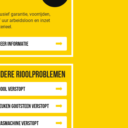
lusief garantie, voorrijden,
f uur arbeidsloon en inzet
erieel.
eer informatie
dere rioolproblemen
iool Verstopt
euken Gootsteen Verstopt
asmachine verstopt