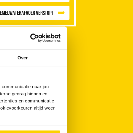
emelwaterafvoer Verstopt
Over
de communicatie naar jou
nternetgedrag binnen en
ertenties en communicatie
ookievoorkeuren altijd weer