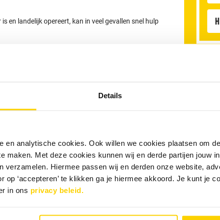
H
 en landelijk opereert, kan in veel gevallen snel hulp
RRS Boekel
n de gehele provincie Noord Brabant. Ook in omliggende
rioolproblemen.
Details
nele en analytische cookies. Ook willen we cookies plaatsen om 
 te maken. Met deze cookies kunnen wij en derde partijen jouw i
en verzamelen. Hiermee passen wij en derden onze website, adv
r op ‘accepteren’ te klikken ga je hiermee akkoord. Je kunt je c
er in ons
privacy beleid.
an uw afvoer
maakt u eenvoudig online
. Ook kunt u 24 uur