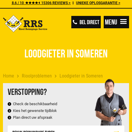
8.6 / 10
15306 REVIEWS >
UNIEKE OPLOSGARANTIE >
Menu
BEL DIRECT
Loodgieter in Someren
Home
Rioolproblemen
Loodgieter in Someren
Verstopping?
Check de beschikbaarheid
Kies het gewenste tijdblok
Plan direct uw afspraak