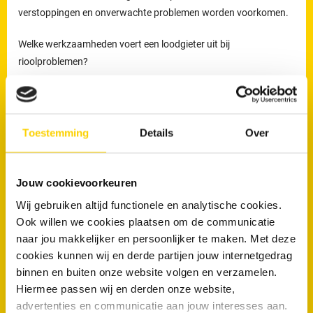
verstoppingen en onverwachte problemen worden voorkomen.
Welke werkzaamheden voert een loodgieter uit bij
rioolproblemen?
De loodgieters van RRS worden ingezet voor het verhelpen van
verstoppingen en lekkages, maar ook voor het reinigen,
inspecteren en preventief onderhouden van rioleringen.
Toestemming
Details
Over
Preventief onderhoud helpt om ophoping van vuil tijdig te
verwijderen en verkleint de kans op terugkerende verstoppingen
en onverwachte kosten.
Jouw cookievoorkeuren
Wij gebruiken altijd functionele en analytische cookies.
Loodgieters voor ontstopping van uw WC
Ook willen we cookies plaatsen om de communicatie
of afvoer in Someren
naar jou makkelijker en persoonlijker te maken. Met deze
cookies kunnen wij en derde partijen jouw internetgedrag
Wanneer is een loodgieter nodig bij een verstopte wc of afvoer?
binnen en buiten onze website volgen en verzamelen.
Een loodgieter is nodig wanneer een toilet of afvoer niet meer
Hiermee passen wij en derden onze website,
doorspoelt of wanneer een verstopping blijft terugkomen. Wordt
advertenties en communicatie aan jouw interesses aan.