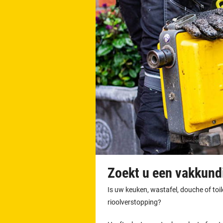
Zoekt u een vakkundi
Is uw keuken, wastafel, douche of toi
rioolverstopping?