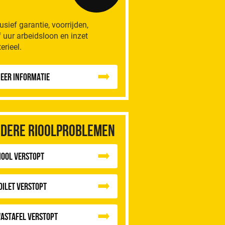
lusief garantie, voorrijden,
f uur arbeidsloon en inzet
erieel.
eer informatie
dere rioolproblemen
iool Verstopt
oilet Verstopt
astafel Verstopt