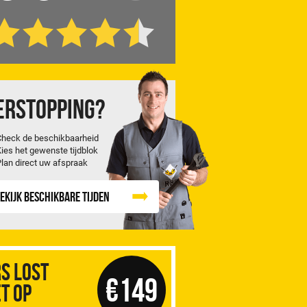
erstopping?
Check de beschikbaarheid
Kies het gewenste tijdblok
Plan direct uw afspraak
ekijk beschikbare tijden
S Lost
€149
t op