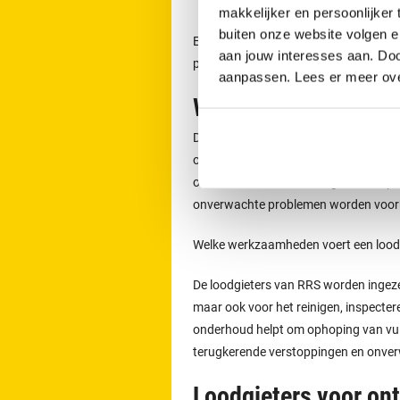
Hilvarenbeek
makkelijker en persoonlijker
buiten onze website volgen 
Een afspraak voor het ontstoppen v
aan jouw interesses aan. Doo
per dag telefonisch contact opnemen
aanpassen. Lees er meer ov
Werkzaamheden van 
De loodgieters van RRS worden ingeze
of lekkages. Zij voeren ook werkzaamh
onderhouden van rioleringen. Door p
onverwachte problemen worden voo
Welke werkzaamheden voert een loodgi
De loodgieters van RRS worden ingeze
maar ook voor het reinigen, inspecter
onderhoud helpt om ophoping van vuil 
terugkerende verstoppingen en onve
Loodgieters voor on