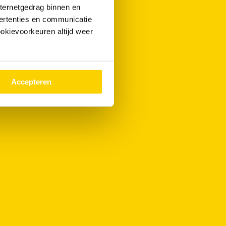
nternetgedrag binnen en
ertenties en communicatie
ookievoorkeuren altijd weer
Accepteren