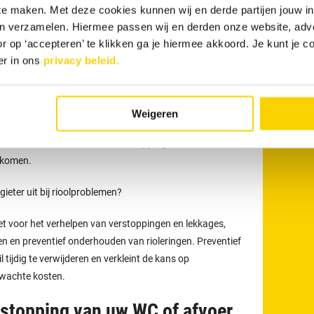
 te maken. Met deze cookies kunnen wij en derde partijen jouw i
en verzamelen. Hiermee passen wij en derden onze website, adv
an uw afvoer
maakt u eenvoudig online
. Ook kunt u 24 uur
r op ‘accepteren’ te klikken ga je hiermee akkoord. Je kunt je c
 via
040 - 7440 300
.
er in ons
privacy beleid.
onze loodgieters
t voor meer dan alleen het verhelpen van verstoppingen
Weigeren
eden uit zoals het reinigen, inspecteren en preventief
eriodiek onderhoud kunnen verstoppingen en
rkomen.
eter uit bij rioolproblemen?
t voor het verhelpen van verstoppingen en lekkages,
en en preventief onderhouden van rioleringen. Preventief
tijdig te verwijderen en verkleint de kans op
rwachte kosten.
tstopping van uw WC of afvoer