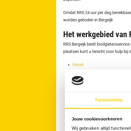
Omdat RRS 24 uur per dag bereikbaar is
worden geboden in Bergeijk
Het werkgebied van 
RRS Bergeijk biedt loodgietersservice
plaatsen kunt u terecht voor hulp bij 
Eersel
Valkenswaard
Waalre
Bladel
Budel
Toestemming
Veldhoven
Cranendonck
Jouw cookievoorkeuren
Geldrop
Wij gebruiken altijd functio