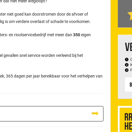
er dat niet meer wegloopt?
ater niet goed kan doorstromen door de afvoer of
odig is om verdere overlast of schade te voorkomen.
ters- en rioolservicebedrijf met meer dan
350
eigen
V
el gevallen snel service worden verleend bij het
ek, 365 dagen per jaar bereikbaar voor het verhelpen van
B
RR
he