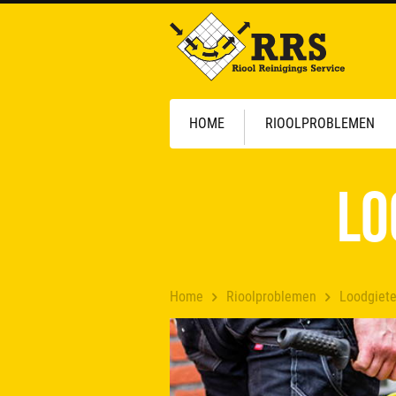
HOME
RIOOLPROBLEMEN
Lo
Home
Rioolproblemen
Loodgiete