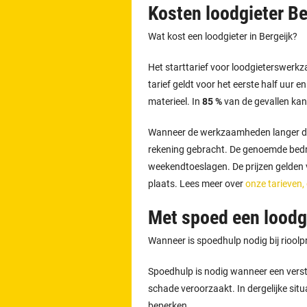
Kosten loodgieter Be
Wat kost een loodgieter in Bergeijk?
Het starttarief voor loodgieterswerk
tarief geldt voor het eerste half uur e
materieel. In
85 %
van de gevallen kan
Wanneer de werkzaamheden langer d
rekening gebracht. De genoemde bedra
weekendtoeslagen. De prijzen gelden vo
plaats. Lees meer over
onze tarieven,
Met spoed een loodgi
Wanneer is spoedhulp nodig bij riool
Spoedhulp is nodig wanneer een versto
schade veroorzaakt. In dergelijke situ
beperken.