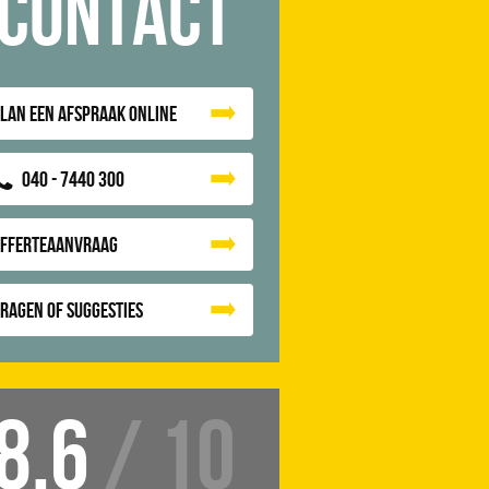
Contact
lan een afspraak online
040 - 7440 300
Offerteaanvraag
ragen of suggesties
8.6
/ 10