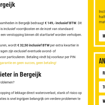
rgeijk
Inc
hal
mat
zaamheden in Bergeijk bedraagt
€ 149,- inclusief BTW
. Dit
n is inclusief voorrijkosten en de inzet van standaard
 een verstopping binnen dit starttarief worden verholpen.
M
uren, wordt
€ 32,50 inclusief BTW
per extra kwartier in
gen zijn exclusief eventuele avond- of
or particulieren. Betaling vindt bij voorkeur per PIN
An
 garantie en geen succes, geen betaling!
R
eter in Bergeijk
problemen?
T
pping of lekkage direct wateroverlast, stank of risico op
aties is snel ingrijpen belangrijk om verdere problemen te
W