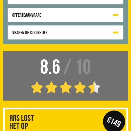
Offerteaanvraag
Vragen of suggesties
8.6
/ 10
RRS Lost
€149
het op