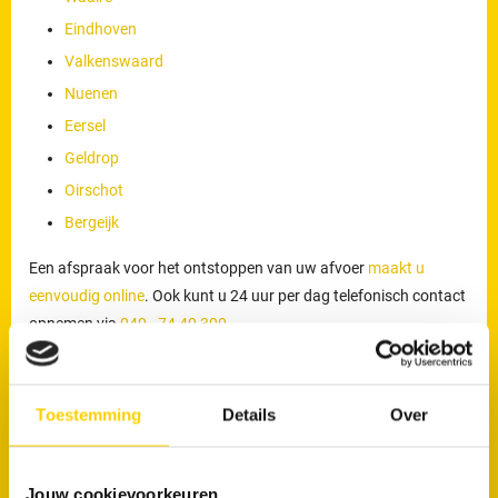
Eindhoven
Valkenswaard
Nuenen
Eersel
Geldrop
Oirschot
Bergeijk
Een afspraak voor het ontstoppen van uw afvoer
maakt u
eenvoudig online
. Ook kunt u 24 uur per dag telefonisch contact
opnemen via
040 - 74 40 300
.
Werkzaamheden van onze loodgieters
De loodgieters van RRS worden ingezet voor meer dan alleen het
Toestemming
Details
Over
verhelpen van verstoppingen of lekkages. Zij voeren ook
werkzaamheden uit zoals het reinigen, inspecteren en preventief
Jouw cookievoorkeuren
onderhouden van rioleringen. Door periodiek onderhoud kunnen