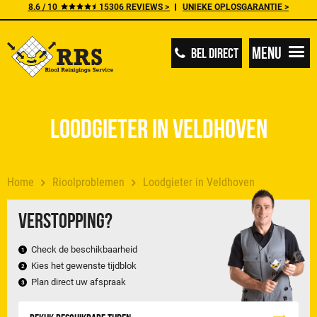
8.6 / 10
15306 REVIEWS >
UNIEKE OPLOSGARANTIE >
Menu
BEL DIRECT
Loodgieter in Veldhoven
Home
Rioolproblemen
Loodgieter in Veldhoven
Verstopping?
Check de beschikbaarheid
Kies het gewenste tijdblok
Plan direct uw afspraak