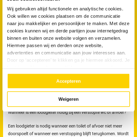
verstoppingen en onverwachte problemen worden voorkomen.
Wij gebruiken altijd functionele en analytische cookies.
Ook willen we cookies plaatsen om de communicatie
Welke werkzaamheden voert een loodgieter uit bij
naar jou makkelijker en persoonlijker te maken. Met deze
rioolproblemen?
cookies kunnen wij en derde partijen jouw internetgedrag
binnen en buiten onze website volgen en verzamelen.
De loodgieters van RRS worden ingezet voor het verhelpen van
Hiermee passen wij en derden onze website,
verstoppingen en lekkages, maar ook voor het reinigen,
advertenties en communicatie aan jouw interesses aan.
inspecteren en preventief onderhouden van rioleringen.
Door op ‘accepteren’ te klikken ga je hiermee akkoord. Je
Preventief onderhoud helpt om ophoping van vuil tijdig te
kunt je cookievoorkeuren altijd weer aanpassen. Lees er
verwijderen en verkleint de kans op terugkerende verstoppingen
meer over in ons
privacy beleid.
en onverwachte kosten.
Accepteren
Loodgieters voor ontstopping van uw WC
Weigeren
of afvoer in Veldhoven
Wanneer is een loodgieter nodig bij een verstopte wc of afvoer?
Een loodgieter is nodig wanneer een toilet of afvoer niet meer
doorspoelt of wanneer een verstopping blijft terugkomen. Wordt