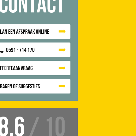
Contact
lan een afspraak online
0591 - 714 170
Offerteaanvraag
ragen of suggesties
8.6
/ 10