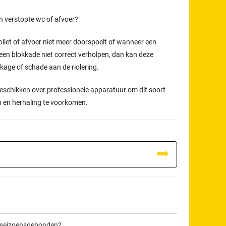
en verstopte wc of afvoer?
oilet of afvoer niet meer doorspoelt of wanneer een
een blokkade niet correct verholpen, dan kan deze
ekkage of schade aan de riolering.
eschikken over professionele apparatuur om dit soort
n en herhaling te voorkomen.
d seizoensgebonden?