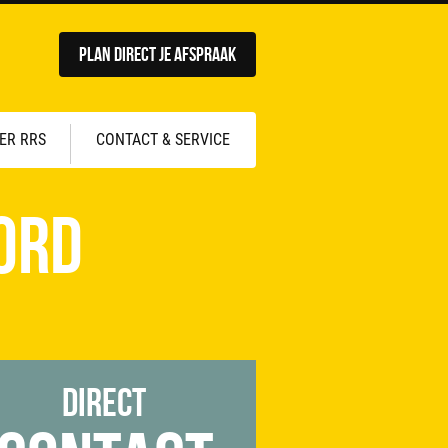
Plan direct je afspraak
ER RRS
CONTACT & SERVICE
ord
Direct