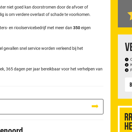
ater niet goed kan doorstromen door de afvoer of
odig is om verdere overlast of schade te voorkomen.
ters- en rioolservicebedrijf met meer dan
350
eigen
V
el gevallen snel service worden verleend bij het
.
ek, 365 dagen per jaar bereikbaar voor het verhelpen van
B
RR
he
eenoord