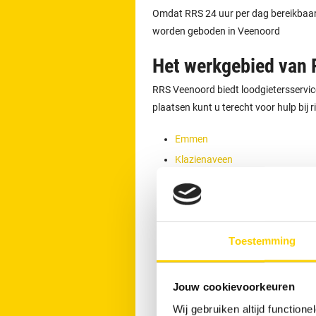
Omdat RRS 24 uur per dag bereikbaar is
worden geboden in Veenoord
Het werkgebied van
RRS Veenoord biedt loodgietersservice
plaatsen kunt u terecht voor hulp bij 
Emmen
Klazienaveen
Coevorden
Odoorn
Ane
Toestemming
Hoogeveen
Borger
Hardenberg
Jouw cookievoorkeuren
Beilen
Wij gebruiken altijd functio