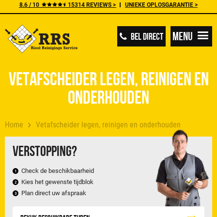
8.6 / 10
15314 REVIEWS >
UNIEKE OPLOSGARANTIE >
Menu
BEL DIRECT
Vetafscheider legen, reinigen en
onderhouden
Home
Vetafscheider legen, reinigen en onderhouden
Verstopping?
Check de beschikbaarheid
Kies het gewenste tijdblok
Plan direct uw afspraak