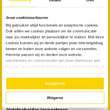
Te weinig ledigingen
Onvoldoende reiniging
Vervuilde afvoerleidingen
Jouw cookievoorkeuren
Wij gebruiken altijd functionele en analytische cookies.
Naarmate de vervuiling toeneemt wordt de doorstroming
Ook willen we cookies plaatsen om de communicatie
beperkt en neemt de kans op een verstopping toe.
naar jou makkelijker en persoonlijker te maken. Met deze
cookies kunnen wij en derde partijen jouw internetgedrag
Vetafscheider reinigen
binnen en buiten onze website volgen en verzamelen.
Het reinigen van een vetafscheider gaat verder dan alleen het
Hiermee passen wij en derden onze website,
verwijderen van vet.
advertenties en communicatie aan jouw interesses aan.
Door op ‘accepteren’ te klikken ga je hiermee akkoord. Je
Tijdens een reiniging worden onder andere vetafzettingen, slib,
kunt je cookievoorkeuren altijd weer aanpassen. Lees er
voedselresten en aankoekingen verwijderd. Hierdoor kan de
meer over in ons
privacy beleid.
installatie weer optimaal functioneren.
Accepteren
Een schone vetafscheider vermindert de kans op stankoverlast,
Weigeren
verstoppingen en ongewenste rioolproblemen.