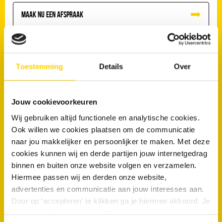
Maak nu een afspraak
Toestemming
Details
Over
Veelgestelde vragen
Jouw cookievoorkeuren
Welke kenmerken van een wijk kunnen invloed hebben op
rioolproblemen?
Wij gebruiken altijd functionele en analytische cookies.
Ook willen we cookies plaatsen om de communicatie
Welke rioolproblemen treffen oudere buurten in Westervoort
naar jou makkelijker en persoonlijker te maken. Met deze
het vaakst?
cookies kunnen wij en derde partijen jouw internetgedrag
Zijn oudere woningen in Westervoort gevoeliger voor
binnen en buiten onze website volgen en verzamelen.
verstoppingen?
Hiermee passen wij en derden onze website,
advertenties en communicatie aan jouw interesses aan.
Welke signalen van rioolproblemen komen het vaakst voor bij
Door op ‘accepteren’ te klikken ga je hiermee akkoord. Je
woningen in Westervoort?
kunt je cookievoorkeuren altijd weer aanpassen. Lees er