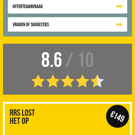
Offerteaanvraag
Vragen of suggesties
8.6
/ 10
RRS Lost
€149
het op