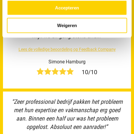
meer over in ons
privacy beleid.
Accepteren
“Super! De meest behulpzame en aardige
persoon die ik had kunnen wensen. Een
Weigeren
loodgieter had het verkeerd aangepakt en in
mijn wc en gang stond drie...”
Lees de volledige beoordeling op Feedback Company
Simone Hamburg
10/10
“Zeer professional bedrijf pakken het probleem
met hun expertise en vakmanschap erg goed
aan. Binnen een half uur was het probleem
opgelost. Absoluut een aanrader!”