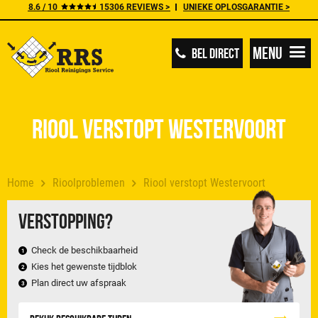
8.6 / 10
15306 REVIEWS >
UNIEKE OPLOSGARANTIE >
Menu
BEL DIRECT
Riool verstopt Westervoort
Home
Rioolproblemen
Riool verstopt Westervoort
Verstopping?
Check de beschikbaarheid
Kies het gewenste tijdblok
Plan direct uw afspraak