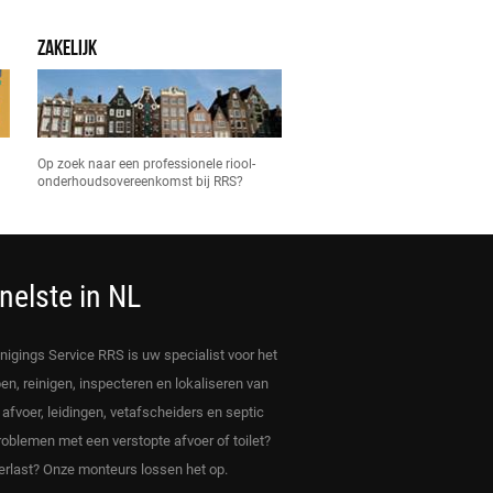
ZAKELIJK
Op zoek naar een professionele riool-
onderhoudsovereenkomst bij RRS?
nelste in NL
inigings Service RRS is uw specialist voor het
en, reinigen, inspecteren en lokaliseren van
, afvoer, leidingen, vetafscheiders en septic
roblemen met een verstopte afvoer of toilet?
rlast? Onze monteurs lossen het op.