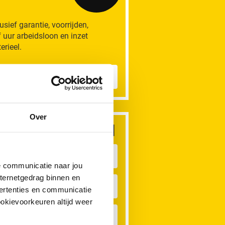
lusief garantie, voorrijden,
f uur arbeidsloon en inzet
erieel.
eer informatie
Over
dere rioolproblemen
iool Verstopt
de communicatie naar jou
nternetgedrag binnen en
astafel Verstopt
ertenties en communicatie
ookievoorkeuren altijd weer
ioollucht in huis