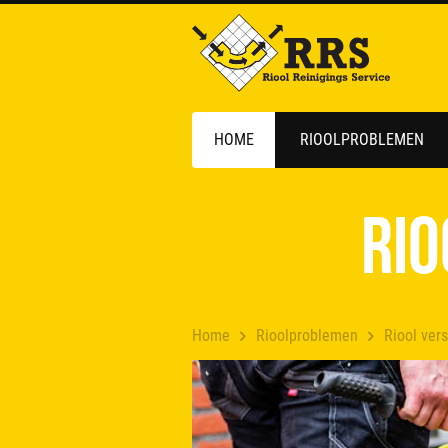
HOME
RIOOLPROBLEMEN
Rio
Home
Rioolproblemen
Riool ver