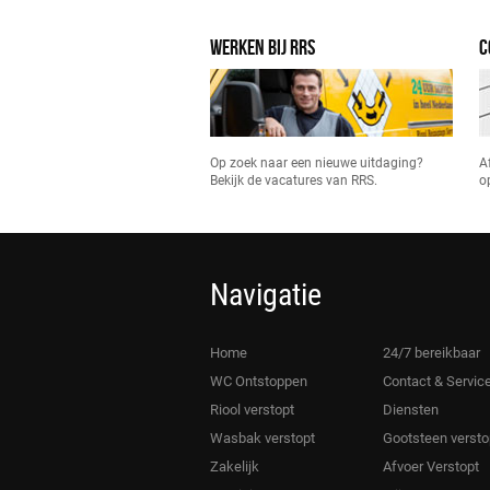
WERKEN BIJ RRS
C
Op zoek naar een nieuwe uitdaging?
A
Bekijk de vacatures van RRS.
o
Navigatie
Home
24/7 bereikbaar
WC Ontstoppen
Contact & Servic
Riool verstopt
Diensten
Wasbak verstopt
Gootsteen versto
Zakelijk
Afvoer Verstopt