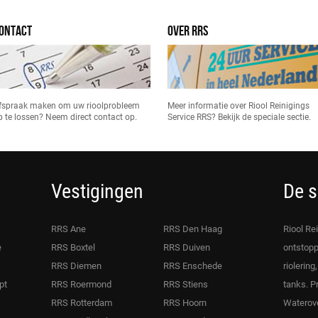
ONTACT
OVER RRS
fspraak maken om uw rioolprobleem
Meer informatie over Riool Reinigings
p te lossen? Neem direct contact op.
Service RRS? Bekijk de speciale sectie.
Vestigingen
De s
RRS Ane
RRS Den Haag
Riool Re
e
RRS Boxtel
RRS Duiven
ontstopp
RRS Diemen
RRS Enschede
riolering
pt
RRS Roermond
RRS Stiens
tanks. P
RRS Rotterdam
RRS Hoorn
Waterove