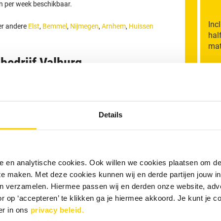
en per week beschikbaar.
Inc
der andere
Elst
,
Bemmel
,
Nijmegen
,
Arnhem
,
Huissen
hal
mat
bedrijf Valburg
M
sief BTW.
ur en is inclusief voorrijkosten en inzet van standaard
n de verstopping binnen dit tarief worden verholpen.
Details
An
n, wordt € 32,50 inclusief BTW per extra kwartier in
gen zijn exclusief eventuele avond- of
R
or particulieren. Betaling vindt bij voorkeur per PIN
nele en analytische cookies. Ook willen we cookies plaatsen om 
 te maken. Met deze cookies kunnen wij en derde partijen jouw i
W
en verzamelen. Hiermee passen wij en derden onze website, adv
e en geen succes, geen betaling!
r op ‘accepteren’ te klikken ga je hiermee akkoord. Je kunt je c
er in ons
privacy beleid.
R
tact opnemen?