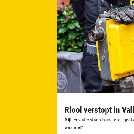
Riool verstopt in Va
Blijft er water staan in uw toilet, go
wastafel?