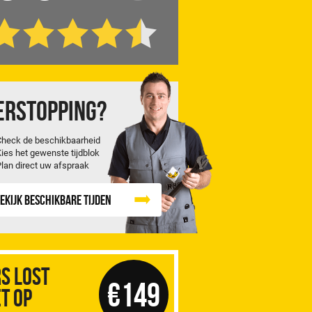
erstopping?
Check de beschikbaarheid
Kies het gewenste tijdblok
Plan direct uw afspraak
ekijk beschikbare tijden
S Lost
€149
t op