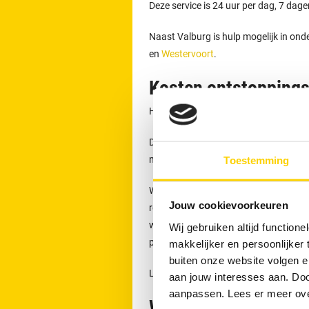
Deze service is 24 uur per dag, 7 dag
Naast Valburg is hulp mogelijk in on
en
Westervoort
.
Kosten ontstoppings
Het starttarief bedraagt € 149,- inclu
Dit tarief geldt voor het eerste half u
materieel. In 85 % van de gevallen ka
Toestemming
Wanneer de werkzaamheden langer dure
Jouw cookievoorkeuren
rekening gebracht. De genoemde bedra
weekendtoeslagen. De prijzen gelden vo
Wij gebruiken altijd functio
plaats.
makkelijker en persoonlijker
buiten onze website volgen 
Lees meer over
onze tarieven, garanti
aan jouw interesses aan. Doo
aanpassen. Lees er meer ov
Wanneer direct con