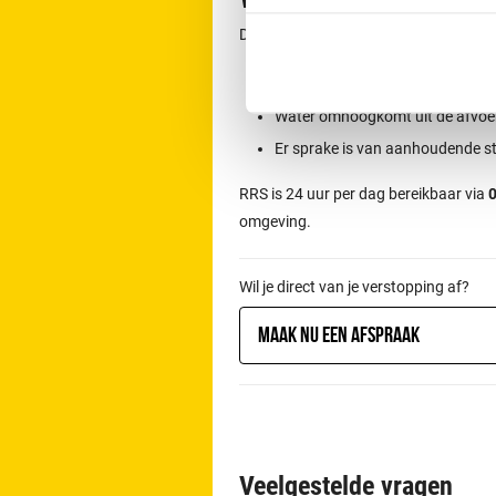
Direct contact is aan te raden wannee
Het toilet overloopt
Water omhoogkomt uit de afvoe
Er sprake is van aanhoudende s
RRS is 24 uur per dag bereikbaar via
0
omgeving.
Wil je direct van je verstopping af?
Maak nu een afspraak
Veelgestelde vragen