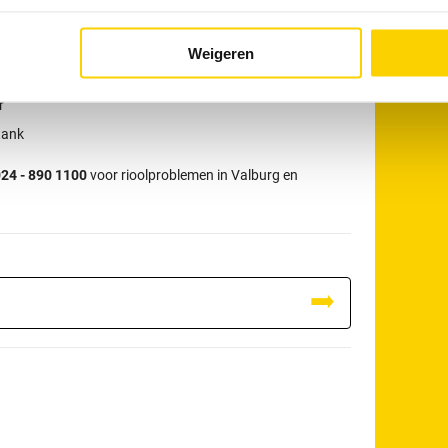
r:
W
Weigeren
r
tank
24 - 890 1100
voor rioolproblemen in Valburg en