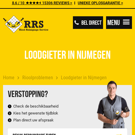
8.6 / 10
15306 REVIEWS >
UNIEKE OPLOSGARANTIE >
Menu
BEL DIRECT
Loodgieter in Nijmegen
Home
Rioolproblemen
Loodgieter in Nijmegen
Verstopping?
Check de beschikbaarheid
Kies het gewenste tijdblok
Plan direct uw afspraak