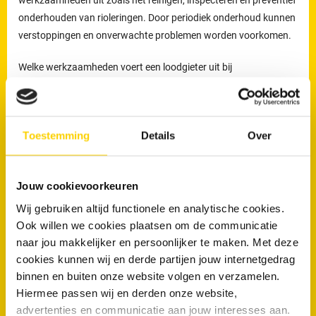
onderhouden van rioleringen. Door periodiek onderhoud kunnen
verstoppingen en onverwachte problemen worden voorkomen.
Welke werkzaamheden voert een loodgieter uit bij
rioolproblemen?
De loodgieters van RRS worden ingezet voor het verhelpen van
verstoppingen en lekkages, maar ook voor het reinigen,
Toestemming
Details
Over
inspecteren en preventief onderhouden van rioleringen.
Preventief onderhoud helpt om ophoping van vuil tijdig te
Jouw cookievoorkeuren
verwijderen en verkleint de kans op terugkerende verstoppingen
en onverwachte kosten.
Wij gebruiken altijd functionele en analytische cookies.
Ook willen we cookies plaatsen om de communicatie
Loodgieters voor ontstopping van uw WC
naar jou makkelijker en persoonlijker te maken. Met deze
of afvoer in Nijmegen
cookies kunnen wij en derde partijen jouw internetgedrag
binnen en buiten onze website volgen en verzamelen.
Wanneer is een loodgieter nodig bij een verstopte wc of afvoer?
Hiermee passen wij en derden onze website,
advertenties en communicatie aan jouw interesses aan.
Een loodgieter is nodig wanneer een toilet of afvoer niet meer