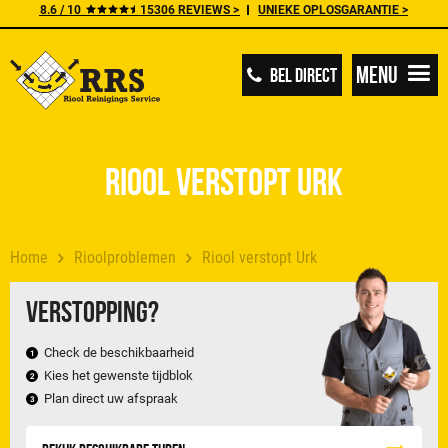
8.6 / 10
15306 REVIEWS >
UNIEKE OPLOSGARANTIE >
Menu
BEL DIRECT
Riool verstopt Urk
Home
Rioolproblemen
Riool verstopt Urk
Verstopping?
Check de beschikbaarheid
Kies het gewenste tijdblok
Plan direct uw afspraak