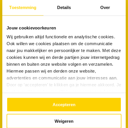
Maak nu een afspraak
Toestemming
Details
Over
Jouw cookievoorkeuren
Veelgestelde vragen
Wij gebruiken altijd functionele en analytische cookies.
Ook willen we cookies plaatsen om de communicatie
Welke oorzaken van verstoppingen zien jullie het meest in Urk?
naar jou makkelijker en persoonlijker te maken. Met deze
cookies kunnen wij en derde partijen jouw internetgedrag
Hebben gemeentelijke bomen invloed op particuliere
rioolaansluitingen?
binnen en buiten onze website volgen en verzamelen.
Hiermee passen wij en derden onze website,
Wanneer is een rioolinspectie verstandig bij vermoeden van
advertenties en communicatie aan jouw interesses aan.
wortelgroei?
Door op ‘accepteren’ te klikken ga je hiermee akkoord. Je
kunt je cookievoorkeuren altijd weer aanpassen. Lees er
Hebben buitenwijken van Urk andere rioolproblemen dan de
binnenstad?
meer over in ons
privacy beleid.
Accepteren
“De gehele service was uitstekend. Zeer
Weigeren