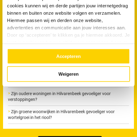
cookies kunnen wij en derde partijen jouw internetgedrag
Maak nu een afspraak
binnen en buiten onze website volgen en verzamelen.
Hiermee passen wij en derden onze website,
advertenties en communicatie aan jouw interesses aan.
Door op ‘accepteren’ te klikken ga je hiermee akkoord. Je
kunt je cookievoorkeuren altijd weer aanpassen. Lees er
Veelgestelde vragen
meer over in ons
privacy beleid.
Accepteren
Welke signalen van rioolproblemen komen het vaakst voor bij
woningen in Hilvarenbeek?
Weigeren
Welke invloed heeft de omgeving van Hilvarenbeek op het
rioolstelsel?
Zijn oudere woningen in Hilvarenbeek gevoeliger voor
verstoppingen?
Zijn groene woonwijken in Hilvarenbeek gevoeliger voor
wortelgroei in het riool?