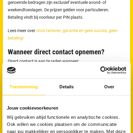
genoemde bedragen zijn exclusief eventuele avond- of
weekendtoeslagen. De prijzen gelden voor particulieren.
Betaling vindt bij voorkeur per PIN plaats.
Lees meer over
onze tarieven, garantie en geen succes, geen
betaling!
Wanneer direct contact opnemen?
Direct contact is aan te raden wanneer:
Het toilet overloopt
Water omhoogkomt uit de afvoer
Toestemming
Details
Over
Er sprake is van aanhoudende stank
RRS is 24 uur per dag bereikbaar via
013 - 4560 190
voor
Jouw cookievoorkeuren
rioolproblemen in Hilvarenbeek en omgeving.
Wij gebruiken altijd functionele en analytische cookies.
Ook willen we cookies plaatsen om de communicatie
Wil je direct van je verstopping af?
naar jou makkelijker en persoonlijker te maken. Met deze