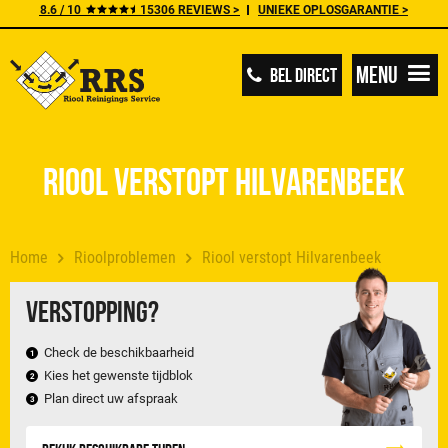
8.6 / 10
15306 REVIEWS >
UNIEKE OPLOSGARANTIE >
Menu
BEL DIRECT
Riool verstopt Hilvarenbeek
Home
Rioolproblemen
Riool verstopt Hilvarenbeek
Verstopping?
Check de beschikbaarheid
Kies het gewenste tijdblok
Plan direct uw afspraak