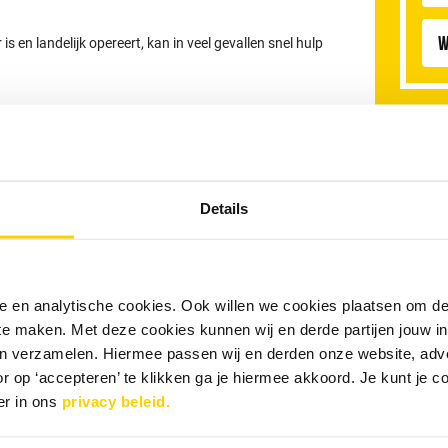
W
 en landelijk opereert, kan in veel gevallen snel hulp
RRS Goirle
n de gehele provincie Noord Brabant. Ook in omliggende
rioolproblemen.
Details
nele en analytische cookies. Ook willen we cookies plaatsen om 
 te maken. Met deze cookies kunnen wij en derde partijen jouw i
en verzamelen. Hiermee passen wij en derden onze website, adv
r op ‘accepteren’ te klikken ga je hiermee akkoord. Je kunt je c
er in ons
privacy beleid.