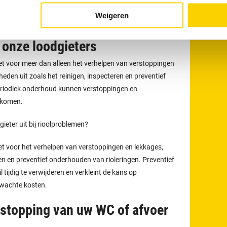
an uw afvoer
maakt u eenvoudig online
. Ook kunt u 24 uur
Weigeren
 via
013 - 4560 190
.
onze loodgieters
t voor meer dan alleen het verhelpen van verstoppingen
eden uit zoals het reinigen, inspecteren en preventief
eriodiek onderhoud kunnen verstoppingen en
rkomen.
eter uit bij rioolproblemen?
t voor het verhelpen van verstoppingen en lekkages,
en en preventief onderhouden van rioleringen. Preventief
tijdig te verwijderen en verkleint de kans op
rwachte kosten.
tstopping van uw WC of afvoer