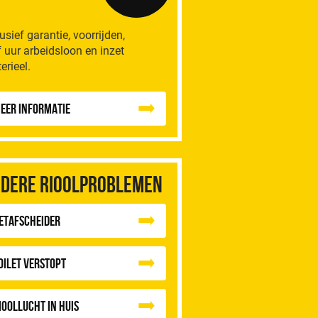
lusief garantie, voorrijden,
f uur arbeidsloon en inzet
erieel.
eer informatie
dere rioolproblemen
etafscheider
oilet Verstopt
ioollucht in huis