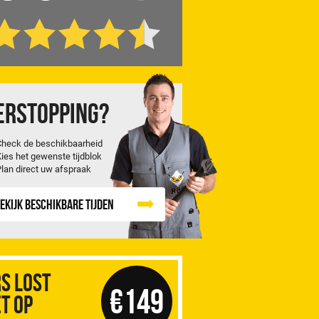
erstopping?
Check de beschikbaarheid
Kies het gewenste tijdblok
Plan direct uw afspraak
ekijk beschikbare tijden
S Lost
€149
t op