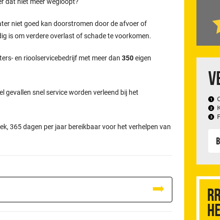
er dat niet meer wegloopt?
ater niet goed kan doorstromen door de afvoer of
odig is om verdere overlast of schade te voorkomen.
ters- en rioolservicebedrijf met meer dan
350
eigen
V
el gevallen snel service worden verleend bij het
ek, 365 dagen per jaar bereikbaar voor het verhelpen van
B
RR
he