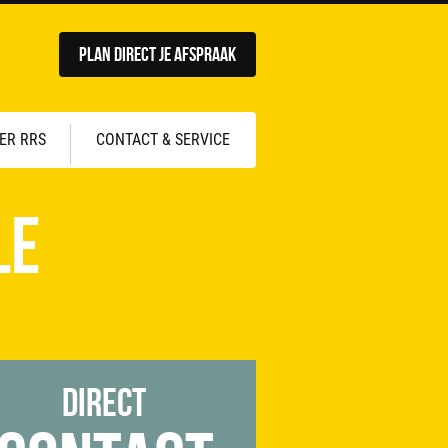
Plan direct je afspraak
ER RRS
CONTACT & SERVICE
le
Direct