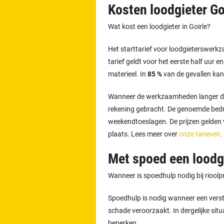
Kosten loodgieter Go
Wat kost een loodgieter in Goirle?
Het starttarief voor loodgieterswerk
tarief geldt voor het eerste half uur e
materieel. In
85 %
van de gevallen kan
Wanneer de werkzaamheden langer d
rekening gebracht. De genoemde bedra
weekendtoeslagen. De prijzen gelden vo
plaats. Lees meer over
onze tarieven,
Met spoed een loodgi
Wanneer is spoedhulp nodig bij riool
Spoedhulp is nodig wanneer een versto
schade veroorzaakt. In dergelijke situ
beperken.