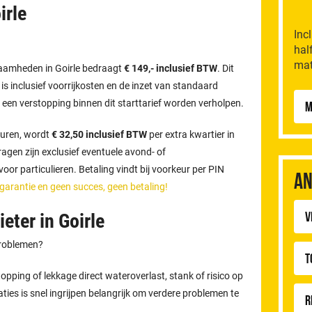
irle
Inc
hal
mat
zaamheden in Goirle bedraagt
€ 149,- inclusief BTW
. Dit
n is inclusief voorrijkosten en de inzet van standaard
 een verstopping binnen dit starttarief worden verholpen.
M
uren, wordt
€ 32,50 inclusief BTW
per extra kwartier in
gen zijn exclusief eventuele avond- of
or particulieren. Betaling vindt bij voorkeur per PIN
An
 garantie en geen succes, geen betaling!
v
eter in Goirle
problemen?
T
pping of lekkage direct wateroverlast, stank of risico op
aties is snel ingrijpen belangrijk om verdere problemen te
R