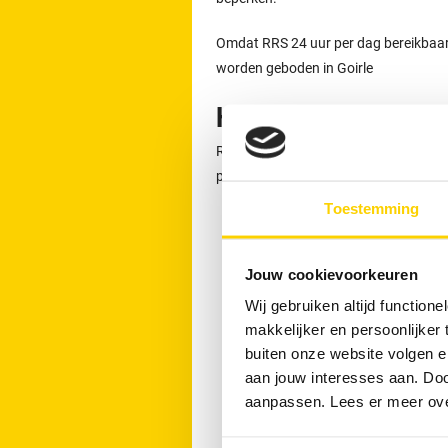
Omdat RRS 24 uur per dag bereikbaar is
worden geboden in Goirle
Het werkgebied van 
RRS Goirle biedt loodgietersservice i
plaatsen kunt u terecht voor hulp bij 
Toestemming
Tilburg
Hilvarenbeek
Jouw cookievoorkeuren
Oisterwijk
Wij gebruiken altijd functio
Waalwijk
makkelijker en persoonlijker
Haaren
buiten onze website volgen 
Dongen
aan jouw interesses aan. Doo
Oirschot
aanpassen. Lees er meer ov
Bladel