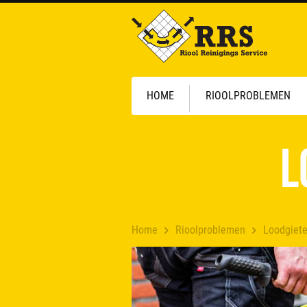
HOME
RIOOLPROBLEMEN
L
Home
Rioolproblemen
Loodgieter