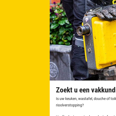
Zoekt u een vakkundi
Is uw keuken, wastafel, douche of toi
rioolverstopping?