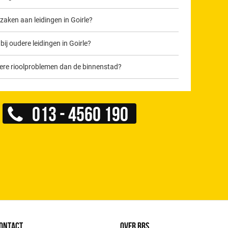
ken aan leidingen in Goirle?
j oudere leidingen in Goirle?
ere rioolproblemen dan de binnenstad?
013 - 4560 190
ONTACT
OVER RRS