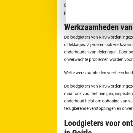
Een afspraak voor het ontstoppen v
per dag telefonisch contact opnemen
Werkzaamheden van 
De loodgieters van RRS worden ingeze
of lekkages. Zij voeren ook werkzaamh
onderhouden van rioleringen. Door p
onverwachte problemen worden voo
Welke werkzaamheden voert een loodgi
De loodgieters van RRS worden ingeze
maar ook voor het reinigen, inspecter
onderhoud helpt om ophoping van vuil 
terugkerende verstoppingen en onve
Loodgieters voor on
in Goirle