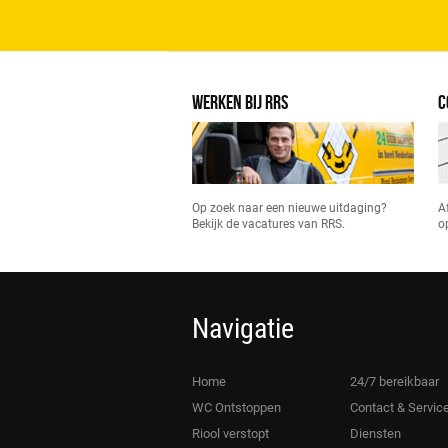
WERKEN BIJ RRS
C
Op zoek naar een nieuwe uitdaging?
A
Bekijk de vacatures van RRS.
o
Navigatie
Home
24/7 bereikbaar
WC Ontstoppen
Contact & Servic
Riool verstopt
Diensten