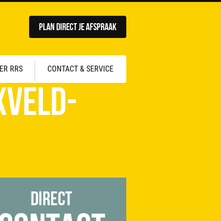
Plan direct je afspraak
ER RRS
CONTACT & SERVICE
xveld-
Direct