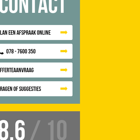
Contact
lan een afspraak online
078 - 7600 350
Offerteaanvraag
ragen of suggesties
8.6
/ 10