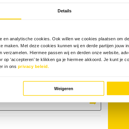
e en geen succes, geen betaling!
Details
W
tact opnemen?
r:
nele en analytische cookies. Ook willen we cookies plaatsen om 
 te maken. Met deze cookies kunnen wij en derde partijen jouw i
r
en verzamelen. Hiermee passen wij en derden onze website, adv
tank
r op ‘accepteren’ te klikken ga je hiermee akkoord. Je kunt je c
er in ons
privacy beleid.
78 - 7600 350
voor rioolproblemen in Hardinxveld-
Weigeren