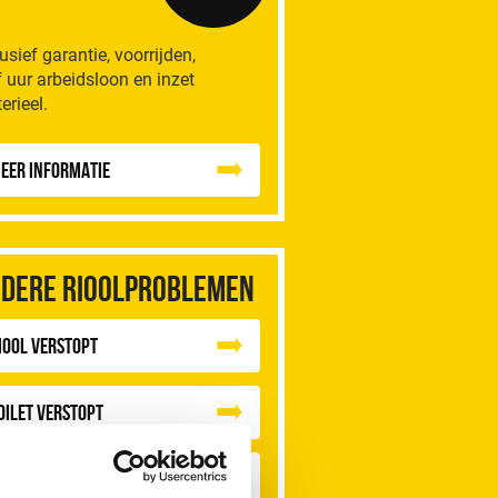
lusief garantie, voorrijden,
f uur arbeidsloon en inzet
erieel.
eer informatie
dere rioolproblemen
iool Verstopt
oilet Verstopt
ateroverlast