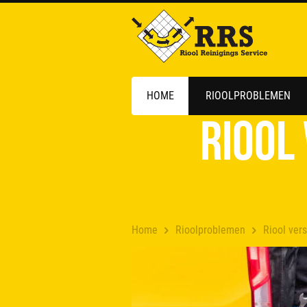
HOME
RIOOLPROBLEMEN
Riool
Home
Rioolproblemen
Riool ver