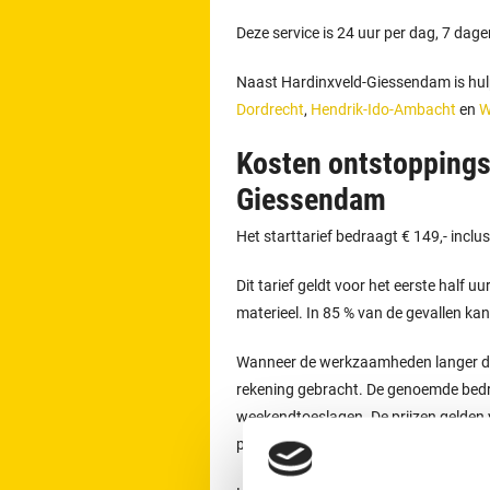
Deze service is 24 uur per dag, 7 dag
Naast Hardinxveld-Giessendam is hul
Dordrecht
,
Hendrik-Ido-Ambacht
en
W
Kosten ontstoppings
Giessendam
Het starttarief bedraagt € 149,- inclu
Dit tarief geldt voor het eerste half u
materieel. In 85 % van de gevallen ka
Wanneer de werkzaamheden langer dure
rekening gebracht. De genoemde bedra
weekendtoeslagen. De prijzen gelden vo
plaats.