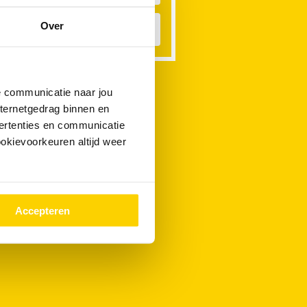
Over
asmachine verstopt
de communicatie naar jou
nternetgedrag binnen en
ertenties en communicatie
ookievoorkeuren altijd weer
Accepteren