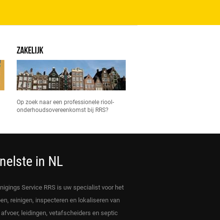
ZAKELIJK
Op zoek naar een professionele riool-
onderhoudsovereenkomst bij RRS?
nelste in NL
inigings Service RRS is uw specialist voor het
en, reinigen, inspecteren en lokaliseren van
, afvoer, leidingen, vetafscheiders en septic