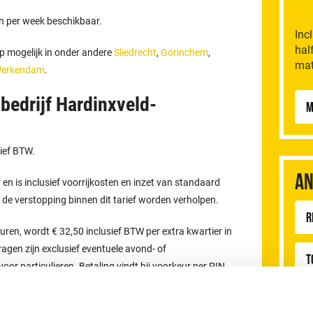
en per week beschikbaar.
Inc
hal
p mogelijk in onder andere
Sliedrecht
,
Gorinchem
,
mat
erkendam
.
bedrijf Hardinxveld-
M
sief BTW.
An
ur en is inclusief voorrijkosten en inzet van standaard
n de verstopping binnen dit tarief worden verholpen.
R
n, wordt € 32,50 inclusief BTW per extra kwartier in
gen zijn exclusief eventuele avond- of
T
or particulieren. Betaling vindt bij voorkeur per PIN
W