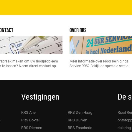
ONTACT
OVER RRS
fspraak maken om uw rioolprobleem
Meer informatie over Riool Reinigings
p te lossen? Neem direct contact op.
Service RRS? Bekijk de speciale sectie.
Vestigingen
De s
RRS Ane
RRS Den Haag
Riool Re
e
RRS Boxtel
RRS Duiven
ontstopp
RRS Diemen
RRS Enschede
riolering