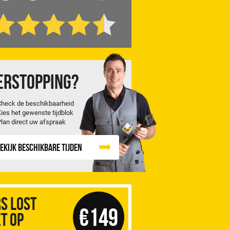
erstopping?
Check de beschikbaarheid
Kies het gewenste tijdblok
Plan direct uw afspraak
ekijk beschikbare tijden
S Lost
€149
t op