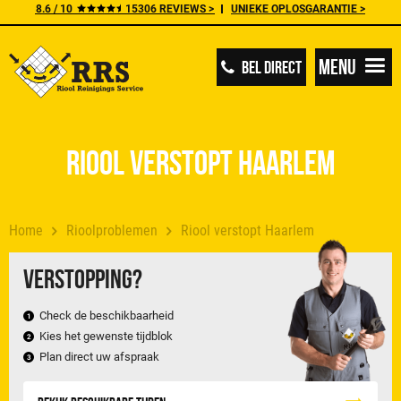
8.6 / 10
15306 REVIEWS >
UNIEKE OPLOSGARANTIE >
Menu
BEL DIRECT
Riool verstopt Haarlem
Home
Rioolproblemen
Riool verstopt Haarlem
Verstopping?
Check de beschikbaarheid
Kies het gewenste tijdblok
Plan direct uw afspraak