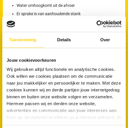
Water omhoogkomt uit de afvoer
Er sprake is van aanhoudende stank
RRS is 24 uur per dag bereikbaar via
023 - 7600 840
voor
rioolproblemen in Haarlem en omgeving.
Toestemming
Details
Over
Wil je direct van je verstopping af?
Jouw cookievoorkeuren
Maak nu een afspraak
Wij gebruiken altijd functionele en analytische cookies.
Ook willen we cookies plaatsen om de communicatie
naar jou makkelijker en persoonlijker te maken. Met deze
Veelgestelde vragen
cookies kunnen wij en derde partijen jouw internetgedrag
binnen en buiten onze website volgen en verzamelen.
Waarom kunnen boomwortels schade veroorzaken aan
Hiermee passen wij en derden onze website,
rioolleidingen?
advertenties en communicatie aan jouw interesses aan.
Door op ‘accepteren’ te klikken ga je hiermee akkoord. Je
Welke signalen van rioolproblemen komen het vaakst voor bij
woningen in Haarlem?
kunt je cookievoorkeuren altijd weer aanpassen. Lees er