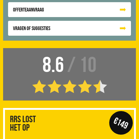
Offerteaanvraag
Vragen of suggesties
8.6
/ 10
RRS Lost
€149
het op