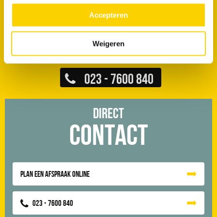
meer over in ons
privacy beleid.
Zien jullie in Haarlem vaker problemen met hoofdleidingen of
Accepteren
huisaansluitingen?
Welke rioolproblemen komen in Haarlem relatief vaak voor?
Weigeren
023 - 7600 840
Direct
Contact
Plan een afspraak online
023 - 7600 840