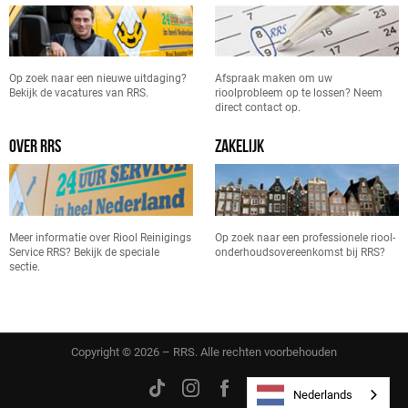
Op zoek naar een nieuwe uitdaging?
Afspraak maken om uw
Bekijk de vacatures van RRS.
rioolprobleem op te lossen? Neem
direct contact op.
OVER RRS
ZAKELIJK
Meer informatie over Riool Reinigings
Op zoek naar een professionele riool-
Service RRS? Bekijk de speciale
onderhoudsovereenkomst bij RRS?
sectie.
Copyright © 2026 – RRS. Alle rechten voorbehouden
Nederlands