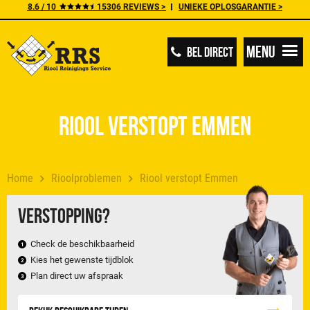
8.6 / 10
15306 REVIEWS >
UNIEKE OPLOSGARANTIE >
Menu
BEL DIRECT
Riool verstopt Emmen
Home
Rioolproblemen
Riool verstopt Emmen
Verstopping?
Check de beschikbaarheid
Kies het gewenste tijdblok
Plan direct uw afspraak