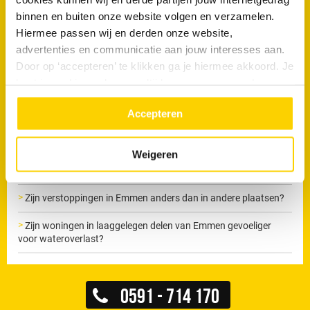
Wil je direct van je verstopping af?
binnen en buiten onze website volgen en verzamelen.
Hiermee passen wij en derden onze website,
Maak nu een afspraak
advertenties en communicatie aan jouw interesses aan.
Door op ‘accepteren’ te klikken ga je hiermee akkoord. Je
kunt je cookievoorkeuren altijd weer aanpassen. Lees er
Veelgestelde vragen
meer over in ons
privacy beleid.
Accepteren
Komen terugkerende verstoppingen vaker voor in bepaalde
delen van Emmen?
Weigeren
Waarom zien jullie verschillen tussen buurten binnen Emmen?
Zijn verstoppingen in Emmen anders dan in andere plaatsen?
Zijn woningen in laaggelegen delen van Emmen gevoeliger
voor wateroverlast?
0591 - 714 170