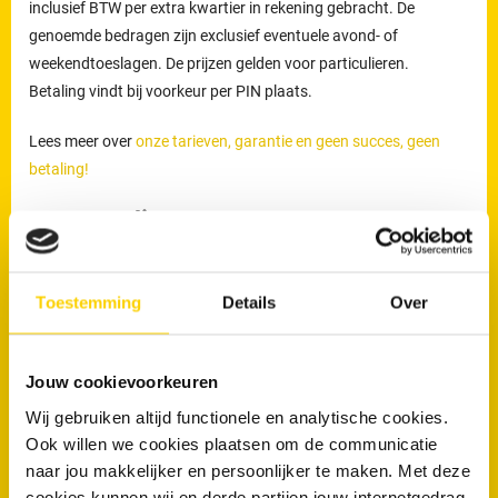
inclusief BTW per extra kwartier in rekening gebracht. De
genoemde bedragen zijn exclusief eventuele avond- of
weekendtoeslagen. De prijzen gelden voor particulieren.
Betaling vindt bij voorkeur per PIN plaats.
Lees meer over
onze tarieven, garantie en geen succes, geen
betaling!
Wanneer direct contact opnemen?
Direct contact is aan te raden wanneer:
Toestemming
Details
Over
Het toilet overloopt
Water omhoogkomt uit de afvoer
Er sprake is van aanhoudende stank
Jouw cookievoorkeuren
RRS is 24 uur per dag bereikbaar via
0591 - 714 170
voor
Wij gebruiken altijd functionele en analytische cookies.
Ook willen we cookies plaatsen om de communicatie
rioolproblemen in Emmen en omgeving.
naar jou makkelijker en persoonlijker te maken. Met deze
cookies kunnen wij en derde partijen jouw internetgedrag