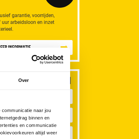
lusief garantie, voorrijden,
f uur arbeidsloon en inzet
erieel.
eer informatie
dere rioolproblemen
Over
etafscheider
de communicatie naar jou
ouche Verstopt
nternetgedrag binnen en
ertenties en communicatie
ookievoorkeuren altijd weer
astafel Verstopt