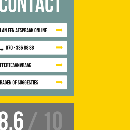
Contact
lan een afspraak online
070 - 336 88 88
Offerteaanvraag
ragen of suggesties
8.6
/ 10