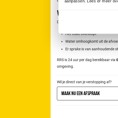
aanpassen. Lees er meer ov
Wanneer direct con
Direct contact is aan te raden wannee
Het toilet overloopt
Water omhoogkomt uit de afvoe
Er sprake is van aanhoudende s
RRS is 24 uur per dag bereikbaar via
0
omgeving.
Wil je direct van je verstopping af?
Maak nu een afspraak