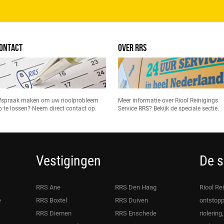
ONTACT
OVER RRS
fspraak maken om uw rioolprobleem
Meer informatie over Riool Reinigings
p te lossen? Neem direct contact op.
Service RRS? Bekijk de speciale sectie.
Vestigingen
De s
RRS Ane
RRS Den Haag
Riool Re
e
RRS Boxtel
RRS Duiven
ontstopp
RRS Diemen
RRS Enschede
riolering