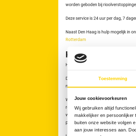
worden geboden bij rioolverstoppinge
Deze service is 24 uur per dag, 7 dag
Naast Den Haag is hulp mogelijk in 
Rotterdam
Kosten ontstoppings
Het starttarief bedraagt € 149,- inclu
Toestemming
Dit tarief geldt voor het eerste half u
materieel. In 85 % van de gevallen ka
Jouw cookievoorkeuren
Wanneer de werkzaamheden langer dure
rekening gebracht. De genoemde bedra
Wij gebruiken altijd functio
weekendtoeslagen. De prijzen gelden vo
makkelijker en persoonlijker
buiten onze website volgen 
plaats.
aan jouw interesses aan. Doo
Lees meer over
onze tarieven, garanti