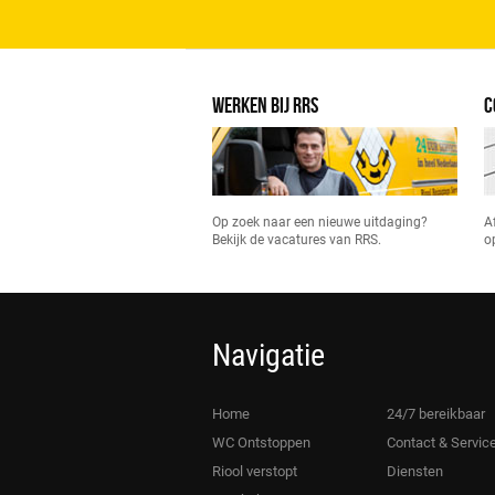
WERKEN BIJ RRS
C
Op zoek naar een nieuwe uitdaging?
A
Bekijk de vacatures van RRS.
o
Navigatie
Home
24/7 bereikbaar
WC Ontstoppen
Contact & Servic
Riool verstopt
Diensten