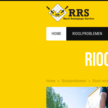
HOME
RIOOLPROBLEMEN
Rio
Home
Rioolproblemen
Riool ver