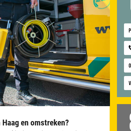
P
V
en Haag en omstreken?