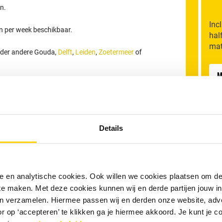
n.
Inc
en per week beschikbaar.
hal
mat
onder andere Gouda,
Delft
,
Leiden
,
Zoetermeer
of
M
bedrijf Den Haag
sief BTW.
An
Details
ur en is inclusief voorrijkosten en inzet van standaard
n de verstopping binnen dit tarief worden verholpen.
v
n, wordt € 32,50 inclusief BTW per extra kwartier in
gen zijn exclusief eventuele avond- of
nele en analytische cookies. Ook willen we cookies plaatsen om 
D
or particulieren. Betaling vindt bij voorkeur per PIN
 te maken. Met deze cookies kunnen wij en derde partijen jouw i
en verzamelen. Hiermee passen wij en derden onze website, adv
r op ‘accepteren’ te klikken ga je hiermee akkoord. Je kunt je c
W
e en geen succes, geen betaling!