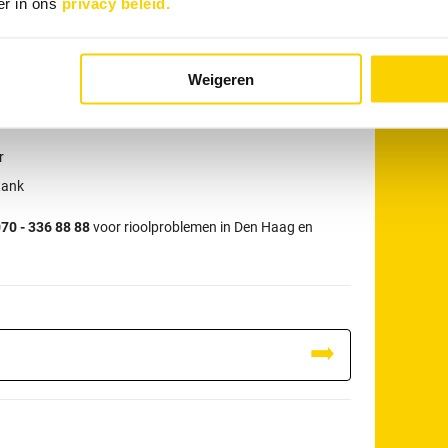
er in ons
privacy beleid.
H
tact opnemen?
Weigeren
r:
r
tank
70 - 336 88 88
voor rioolproblemen in Den Haag en