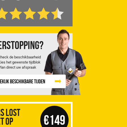
erstopping?
Check de beschikbaarheid
Kies het gewenste tijdblok
Plan direct uw afspraak
ekijk beschikbare tijden
S Lost
€149
t op