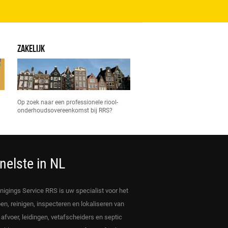
ZAKELIJK
Op zoek naar een professionele riool-
onderhoudsovereenkomst bij RRS?
nelste in NL
inigings Service RRS is uw specialist voor het
en, reinigen, inspecteren en lokaliseren van
, afvoer, leidingen, vetafscheiders en septic