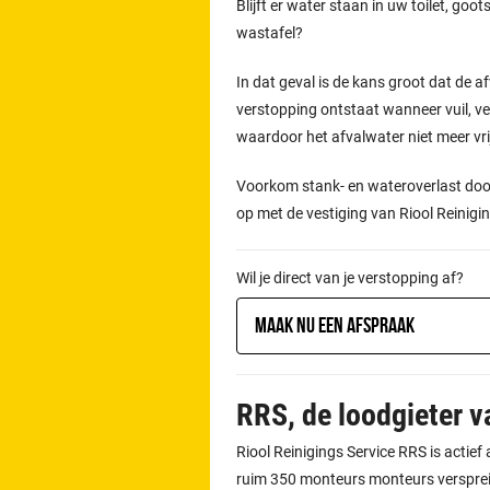
Blijft er water staan in uw toilet, go
wastafel?
In dat geval is de kans groot dat de afv
verstopping ontstaat wanneer vuil, vet
waardoor het afvalwater niet meer vr
Voorkom stank- en wateroverlast door
op met de vestiging van Riool Reinigi
Wil je direct van je verstopping af?
Maak nu een afspraak
RRS, de loodgieter 
Riool Reinigings Service RRS is actie
ruim 350 monteurs monteurs verspreid