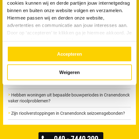
cookies kunnen wij en derde partijen jouw internetgedrag
Maak nu een afspraak
binnen en buiten onze website volgen en verzamelen.
Hiermee passen wij en derden onze website,
advertenties en communicatie aan jouw interesses aan.
Door op ‘accepteren’ te klikken ga je hiermee akkoord. Je
kunt je cookievoorkeuren altijd weer aanpassen. Lees er
Veelgestelde vragen
meer over in ons
privacy beleid.
Accepteren
Zijn oudere woningen in Cranendonck gevoeliger voor
verstoppingen?
Weigeren
Kunnen verzakkingen in Cranendonck leiden tot
rioolproblemen?
Hebben woningen uit bepaalde bouwperiodes in Cranendonck
vaker rioolproblemen?
Zijn rioolverstoppingen in Cranendonck seizoensgebonden?
040 - 7440 300