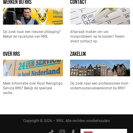
WERKEN BIJ RRS
CONTACT
Op zoek naar een nieuwe uitdaging?
Afspraak maken om uw
Bekijk de vacatures van RRS.
rioolprobleem op te lossen? Neem
direct contact op.
OVER RRS
ZAKELIJK
Meer informatie over Riool Reinigings
Op zoek naar een professionele riool-
Service RRS? Bekijk de speciale
onderhoudsovereenkomst bij RRS?
sectie.
Copyright © 2026 – RRS. Alle rechten voorbehouden