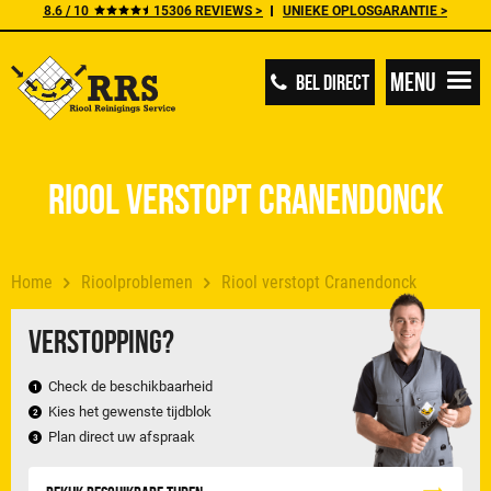
8.6 / 10
15306 REVIEWS >
UNIEKE OPLOSGARANTIE >
Menu
BEL DIRECT
Riool verstopt Cranendonck
Home
Rioolproblemen
Riool verstopt Cranendonck
Verstopping?
Check de beschikbaarheid
Kies het gewenste tijdblok
Plan direct uw afspraak