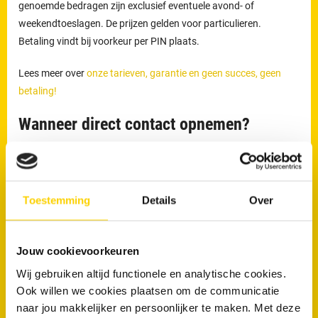
genoemde bedragen zijn exclusief eventuele avond- of
weekendtoeslagen. De prijzen gelden voor particulieren.
Betaling vindt bij voorkeur per PIN plaats.
Lees meer over
onze tarieven, garantie en geen succes, geen
betaling!
Wanneer direct contact opnemen?
Direct contact is aan te raden wanneer:
Het toilet overloopt
Water omhoogkomt uit de afvoer
Toestemming
Details
Over
Er sprake is van aanhoudende stank
RRS is 24 uur per dag bereikbaar via
040 - 7440 300
voor
Jouw cookievoorkeuren
rioolproblemen in Cranendonck en omgeving.
Wij gebruiken altijd functionele en analytische cookies.
Ook willen we cookies plaatsen om de communicatie
naar jou makkelijker en persoonlijker te maken. Met deze
Wil je direct van je verstopping af?