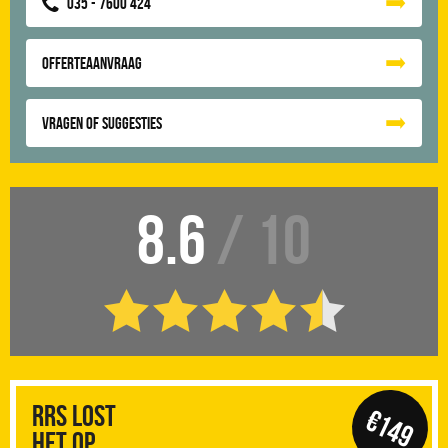
035 - 7600 424
Offerteaanvraag
Vragen of suggesties
8.6
/ 10
RRS Lost
€149
het op