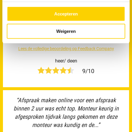
kunt je cookievoorkeuren altijd weer aanpassen. Lees er
meer over in ons
privacy beleid.
“Snel ter plekke , en geen ongein om de prijs te
Accepteren
verhogen.. was voor mijn dochter die in
Amsterdam woont, ik ken RRs van een
Weigeren
persoon...”
Lees de volledige beoordeling op Feedback Company
heer/ deen
9/10
“Afspraak maken online voor een afspraak
binnen 2 uur was echt top. Monteur keurig in
afgesproken tijdvak langs gekomen en deze
monteur was kundig en de...”