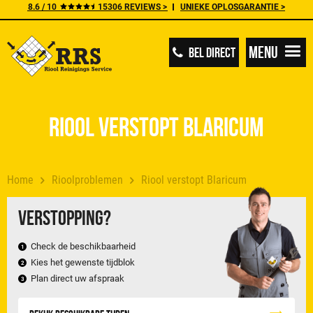
8.6 / 10
15306 REVIEWS >
UNIEKE OPLOSGARANTIE >
Menu
BEL DIRECT
Riool verstopt Blaricum
Home
Rioolproblemen
Riool verstopt Blaricum
Verstopping?
Check de beschikbaarheid
Kies het gewenste tijdblok
Plan direct uw afspraak