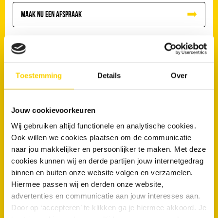
Maak nu een afspraak
Toestemming
Details
Over
Veelgestelde vragen
Zijn verstoppingen in appartementen in Blaricum anders dan
Jouw cookievoorkeuren
in eengezinswoningen?
Wij gebruiken altijd functionele en analytische cookies.
Komen rioolproblemen vaker voor op kleigrond of zandgrond
Ook willen we cookies plaatsen om de communicatie
in Blaricum?
naar jou makkelijker en persoonlijker te maken. Met deze
Waarom kunnen boomwortels schade veroorzaken aan
cookies kunnen wij en derde partijen jouw internetgedrag
rioolleidingen?
binnen en buiten onze website volgen en verzamelen.
Hiermee passen wij en derden onze website,
Zijn woningen in laaggelegen delen van Blaricum gevoeliger
advertenties en communicatie aan jouw interesses aan.
voor wateroverlast?
Door op ‘accepteren’ te klikken ga je hiermee akkoord. Je