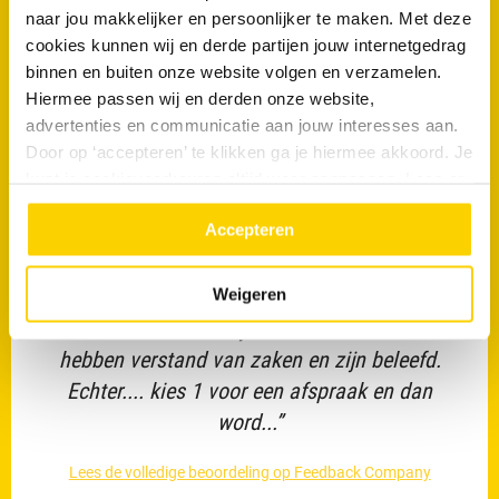
zeer langzaam af, een dreigende verstopping.
naar jou makkelijker en persoonlijker te maken. Met deze
cookies kunnen wij en derde partijen jouw internetgedrag
Om 14:00 met RSs Andere gebeld en om 15:30
binnen en buiten onze website volgen en verzamelen.
kwamen Egbert en...”
Hiermee passen wij en derden onze website,
advertenties en communicatie aan jouw interesses aan.
Lees de volledige beoordeling op Feedback Company
Door op ‘accepteren’ te klikken ga je hiermee akkoord. Je
kunt je cookievoorkeuren altijd weer aanpassen. Lees er
Johan Westra
meer over in ons
privacy beleid.
10/10
Accepteren
Weigeren
“De monteurs daar zal je me niet over horen, die
hebben verstand van zaken en zijn beleefd.
Echter.... kies 1 voor een afspraak en dan
word...”
Lees de volledige beoordeling op Feedback Company