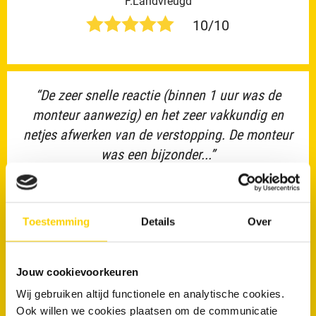
F.Landvreugd
10/10
“De zeer snelle reactie (binnen 1 uur was de
monteur aanwezig) en het zeer vakkundig en
netjes afwerken van de verstopping. De monteur
was een bijzonder...”
Lees de volledige beoordeling op Feedback Company
anonymous
Toestemming
Details
Over
10/10
Jouw cookievoorkeuren
Wij gebruiken altijd functionele en analytische cookies.
“Onze gootsteen en het toilet voerden het water
Ook willen we cookies plaatsen om de communicatie