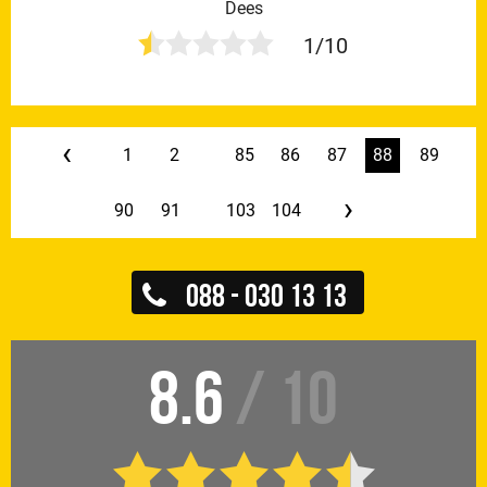
Dees
1/10
‹
1
2
...
85
86
87
88
89
›
90
91
...
103
104
088 - 030 13 13
8.6
/ 10