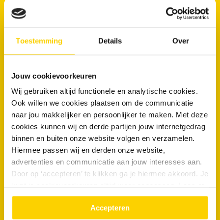
aangepakt. Kundige monteur dit...”
Lees de volledige beoordeling op Feedback Company
Toestemming
Details
Over
anonymous
8/10
Jouw cookievoorkeuren
Wij gebruiken altijd functionele en analytische cookies.
Ook willen we cookies plaatsen om de communicatie
“Ali is top, vakkundig en goed aanspreekbaar”
naar jou makkelijker en persoonlijker te maken. Met deze
cookies kunnen wij en derde partijen jouw internetgedrag
Floriade
binnen en buiten onze website volgen en verzamelen.
10/10
Hiermee passen wij en derden onze website,
advertenties en communicatie aan jouw interesses aan.
Door op ‘accepteren’ te klikken ga je hiermee akkoord. Je
kunt je cookievoorkeuren altijd weer aanpassen. Lees er
meer over in ons
privacy beleid.
“Snel en opgelost”
Accepteren