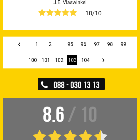
J.E. Vlaswinkel
10/10
‹
1
2
...
95
96
97
98
99
›
100
101
102
103
104
088 - 030 13 13
8.6
/ 10