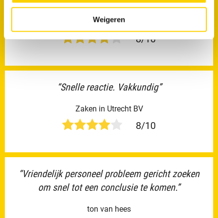
nacht.”
Weigeren
anonymous
8/10
“Snelle reactie. Vakkundig”
Zaken in Utrecht BV
8/10
“Vriendelijk personeel probleem gericht zoeken
om snel tot een conclusie te komen.”
ton van hees