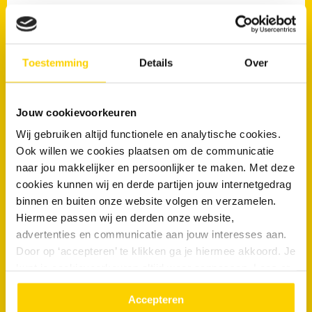
“Wanneer er niet binnen de vier uur een monteur
Toestemming
Details
Over
kan komen,zoals in ons geval, een korting
aanbieden. Er wordt verteld dat de monteur zou
Jouw cookievoorkeuren
bellen dat...”
Wij gebruiken altijd functionele en analytische cookies.
Ook willen we cookies plaatsen om de communicatie
Lees de volledige beoordeling op Feedback Company
naar jou makkelijker en persoonlijker te maken. Met deze
anonymous
cookies kunnen wij en derde partijen jouw internetgedrag
binnen en buiten onze website volgen en verzamelen.
4/10
Hiermee passen wij en derden onze website,
advertenties en communicatie aan jouw interesses aan.
Door op ‘accepteren’ te klikken ga je hiermee akkoord. Je
kunt je cookievoorkeuren altijd weer aanpassen. Lees er
“De wacht tijd te verkorten 4 uur is te lang
meer over in ons
privacy beleid.
wachten. Ik ben heel goed geholpen op zo late
Accepteren