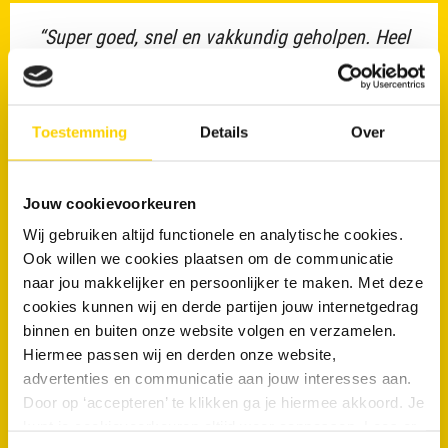
“Super goed, snel en vakkundig geholpen. Heel
blij dat alles opgelost is zonder hoge kosten.”
Marloes
Toestemming
Details
Over
10/10
Jouw cookievoorkeuren
Wij gebruiken altijd functionele en analytische cookies.
“Twee keer een RRS monteur langsgekomen,
Ook willen we cookies plaatsen om de communicatie
door boomwortels in het riool. Vakkundige
naar jou makkelijker en persoonlijker te maken. Met deze
medewerkers van HRT hebben het probleem
cookies kunnen wij en derde partijen jouw internetgedrag
verholpen en tevens preventief de riolering tot
binnen en buiten onze website volgen en verzamelen.
aan...”
Hiermee passen wij en derden onze website,
advertenties en communicatie aan jouw interesses aan.
Lees de volledige beoordeling op Feedback Company
Door op ‘accepteren’ te klikken ga je hiermee akkoord. Je
kunt je cookievoorkeuren altijd weer aanpassen. Lees er
Frank