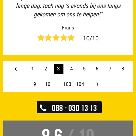
lange dag, toch nog ‘s avonds bij ons langs
gekomen om ons te helpen!”
Frans
10/10
‹
1
2
3
4
5
6
7
8
›
9
10
...
103
104
088 - 030 13 13