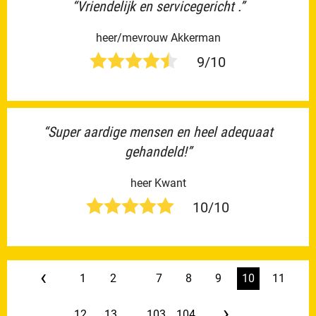
“Vriendelijk en servicegericht .”
heer/mevrouw Akkerman
9/10
“Super aardige mensen en heel adequaat
gehandeld!”
heer Kwant
10/10
‹
1
2
...
7
8
9
10
11
›
12
13
...
103
104