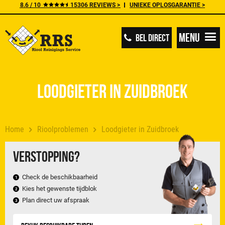
8.6 / 10
15306 REVIEWS >
UNIEKE OPLOSGARANTIE >
Menu
BEL DIRECT
Loodgieter in Zuidbroek
Home
Rioolproblemen
Loodgieter in Zuidbroek
Verstopping?
Check de beschikbaarheid
Kies het gewenste tijdblok
Plan direct uw afspraak