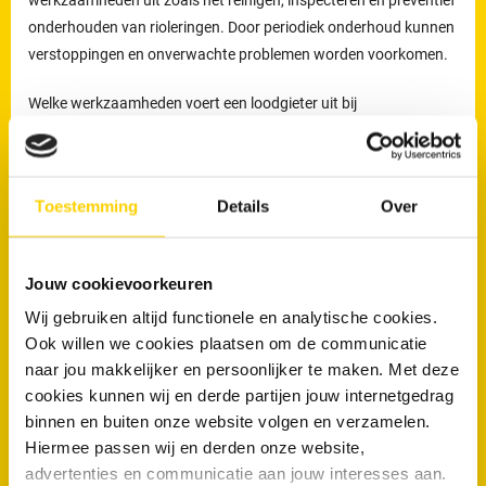
onderhouden van rioleringen. Door periodiek onderhoud kunnen
verstoppingen en onverwachte problemen worden voorkomen.
Welke werkzaamheden voert een loodgieter uit bij
rioolproblemen?
De loodgieters van RRS worden ingezet voor het verhelpen van
Toestemming
Details
Over
verstoppingen en lekkages, maar ook voor het reinigen,
inspecteren en preventief onderhouden van rioleringen.
Preventief onderhoud helpt om ophoping van vuil tijdig te
Jouw cookievoorkeuren
verwijderen en verkleint de kans op terugkerende verstoppingen
en onverwachte kosten.
Wij gebruiken altijd functionele en analytische cookies.
Ook willen we cookies plaatsen om de communicatie
Loodgieters voor ontstopping van uw WC
naar jou makkelijker en persoonlijker te maken. Met deze
of afvoer in Zuidbroek
cookies kunnen wij en derde partijen jouw internetgedrag
binnen en buiten onze website volgen en verzamelen.
Wanneer is een loodgieter nodig bij een verstopte wc of afvoer?
Hiermee passen wij en derden onze website,
advertenties en communicatie aan jouw interesses aan.
Een loodgieter is nodig wanneer een toilet of afvoer niet meer