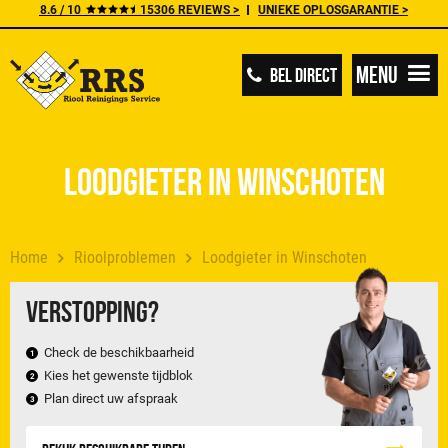
8.6 / 10
15306 REVIEWS >
UNIEKE OPLOSGARANTIE >
Menu
BEL DIRECT
Loodgieter in Winschoten
Home
Rioolproblemen
Loodgieter in Winschoten
Verstopping?
Check de beschikbaarheid
Kies het gewenste tijdblok
Plan direct uw afspraak