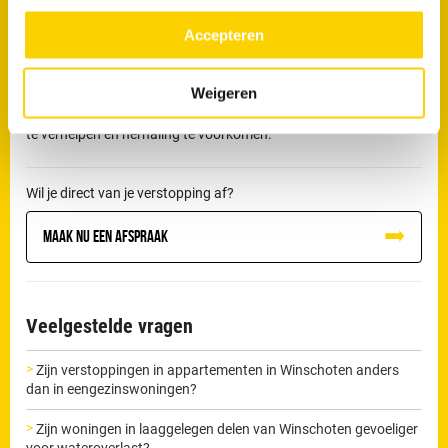
meer over in ons
privacy beleid.
een blokkade niet correct verholpen, dan kan deze verergeren en
Accepteren
uiteindelijk leiden tot lekkage of schade aan de riolering.
De loodgieters van RRS in Winschoten beschikken over
Weigeren
professionele apparatuur om dit soort verstoppingen zorgvuldig
te verhelpen en herhaling te voorkomen.
Wil je direct van je verstopping af?
Maak nu een afspraak
Veelgestelde vragen
Zijn verstoppingen in appartementen in Winschoten anders
dan in eengezinswoningen?
Zijn woningen in laaggelegen delen van Winschoten gevoeliger
voor wateroverlast?