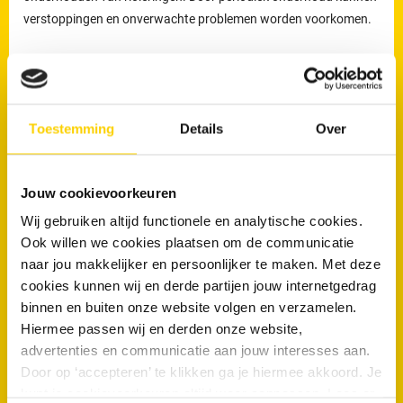
verstoppingen en onverwachte problemen worden voorkomen.
Welke werkzaamheden voert een loodgieter uit bij
rioolproblemen?
De loodgieters van RRS worden ingezet voor het verhelpen van
Toestemming
Details
Over
verstoppingen en lekkages, maar ook voor het reinigen,
inspecteren en preventief onderhouden van rioleringen.
Preventief onderhoud helpt om ophoping van vuil tijdig te
Jouw cookievoorkeuren
verwijderen en verkleint de kans op terugkerende verstoppingen
Wij gebruiken altijd functionele en analytische cookies.
en onverwachte kosten.
Ook willen we cookies plaatsen om de communicatie
naar jou makkelijker en persoonlijker te maken. Met deze
Loodgieters voor ontstopping van uw WC
cookies kunnen wij en derde partijen jouw internetgedrag
of afvoer in Winschoten
binnen en buiten onze website volgen en verzamelen.
Hiermee passen wij en derden onze website,
Wanneer is een loodgieter nodig bij een verstopte wc of afvoer?
advertenties en communicatie aan jouw interesses aan.
Een loodgieter is nodig wanneer een toilet of afvoer niet meer
Door op ‘accepteren’ te klikken ga je hiermee akkoord. Je
kunt je cookievoorkeuren altijd weer aanpassen. Lees er
doorspoelt of wanneer een verstopping blijft terugkomen. Wordt