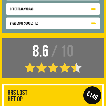
Offerteaanvraag
Vragen of suggesties
8.6
/ 10
RRS Lost
€149
het op