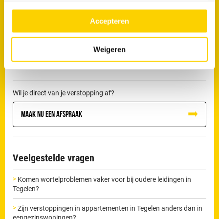
een blokkade niet correct verholpen, dan kan deze verergeren en
meer over in ons
privacy beleid.
uiteindelijk leiden tot lekkage of schade aan de riolering.
Accepteren
De loodgieters van RRS in Tegelen beschikken over professionele
Weigeren
apparatuur om dit soort verstoppingen zorgvuldig te verhelpen
en herhaling te voorkomen.
Wil je direct van je verstopping af?
Maak nu een afspraak
Veelgestelde vragen
Komen wortelproblemen vaker voor bij oudere leidingen in
Tegelen?
Zijn verstoppingen in appartementen in Tegelen anders dan in
eengezinswoningen?