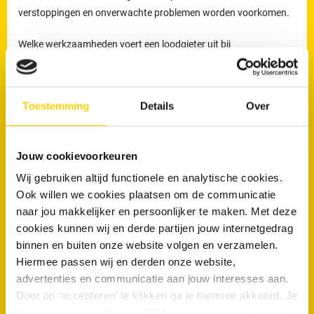
verstoppingen en onverwachte problemen worden voorkomen.
Welke werkzaamheden voert een loodgieter uit bij
rioolproblemen?
De loodgieters van RRS worden ingezet voor het verhelpen van
Toestemming
Details
Over
verstoppingen en lekkages, maar ook voor het reinigen,
inspecteren en preventief onderhouden van rioleringen.
Preventief onderhoud helpt om ophoping van vuil tijdig te
Jouw cookievoorkeuren
verwijderen en verkleint de kans op terugkerende verstoppingen
Wij gebruiken altijd functionele en analytische cookies.
en onverwachte kosten.
Ook willen we cookies plaatsen om de communicatie
Loodgieters voor ontstopping van uw WC
naar jou makkelijker en persoonlijker te maken. Met deze
cookies kunnen wij en derde partijen jouw internetgedrag
of afvoer in Tegelen
binnen en buiten onze website volgen en verzamelen.
Wanneer is een loodgieter nodig bij een verstopte wc of afvoer?
Hiermee passen wij en derden onze website,
advertenties en communicatie aan jouw interesses aan.
Een loodgieter is nodig wanneer een toilet of afvoer niet meer
Door op ‘accepteren’ te klikken ga je hiermee akkoord. Je
doorspoelt of wanneer een verstopping blijft terugkomen. Wordt
kunt je cookievoorkeuren altijd weer aanpassen. Lees er