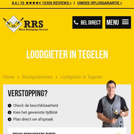
8.6 / 10
15306 REVIEWS >
UNIEKE OPLOSGARANTIE >
Menu
BEL DIRECT
Loodgieter in Tegelen
Home
Rioolproblemen
Loodgieter in Tegelen
Verstopping?
Check de beschikbaarheid
Kies het gewenste tijdblok
Plan direct uw afspraak