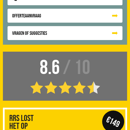
Offerteaanvraag
Vragen of suggesties
8.6
/ 10
RRS Lost
€149
het op