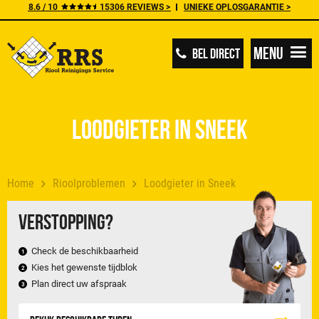
8.6 / 10
15306 REVIEWS >
UNIEKE OPLOSGARANTIE >
Menu
BEL DIRECT
Loodgieter in Sneek
Home
Rioolproblemen
Loodgieter in Sneek
Verstopping?
Check de beschikbaarheid
Kies het gewenste tijdblok
Plan direct uw afspraak