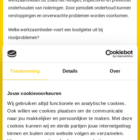
onderhouden van rioleringen. Door periodiek onderhoud kunnen
verstoppingen en onverwachte problemen worden voorkomen.
Welke werkzaamheden voert een loodgieter uit bij
rioolproblemen?
De loodgieters van RRS worden ingezet voor het verhelpen van
verstoppingen en lekkages, maar ook voor het reinigen,
inspecteren en preventief onderhouden van rioleringen.
Toestemming
Details
Over
Preventief onderhoud helpt om ophoping van vuil tijdig te
verwijderen en verkleint de kans op terugkerende verstoppingen
en onverwachte kosten.
Jouw cookievoorkeuren
Wij gebruiken altijd functionele en analytische cookies.
Loodgieters voor ontstopping van uw WC
Ook willen we cookies plaatsen om de communicatie
of afvoer in Sneek
naar jou makkelijker en persoonlijker te maken. Met deze
Wanneer is een loodgieter nodig bij een verstopte wc of afvoer?
cookies kunnen wij en derde partijen jouw internetgedrag
binnen en buiten onze website volgen en verzamelen.
Een loodgieter is nodig wanneer een toilet of afvoer niet meer