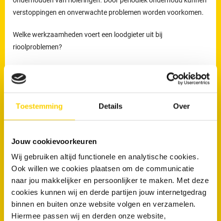
onderhouden van rioleringen. Door periodiek onderhoud kunnen
verstoppingen en onverwachte problemen worden voorkomen.
Welke werkzaamheden voert een loodgieter uit bij
rioolproblemen?
De loodgieters van RRS worden ingezet voor het verhelpen van
verstoppingen en lekkages, maar ook voor het reinigen,
inspecteren en preventief onderhouden van rioleringen.
Toestemming
Details
Over
Preventief onderhoud helpt om ophoping van vuil tijdig te
verwijderen en verkleint de kans op terugkerende verstoppingen
en onverwachte kosten.
Jouw cookievoorkeuren
Loodgieters voor ontstopping van uw WC
Wij gebruiken altijd functionele en analytische cookies.
of afvoer in Oldenzaal
Ook willen we cookies plaatsen om de communicatie
naar jou makkelijker en persoonlijker te maken. Met deze
Wanneer is een loodgieter nodig bij een verstopte wc of afvoer?
cookies kunnen wij en derde partijen jouw internetgedrag
binnen en buiten onze website volgen en verzamelen.
Een loodgieter is nodig wanneer een toilet of afvoer niet meer
Hiermee passen wij en derden onze website,
doorspoelt of wanneer een verstopping blijft terugkomen. Wordt