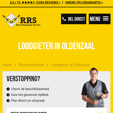
8.6 / 10
15306 REVIEWS >
UNIEKE OPLOSGARANTIE >
Menu
BEL DIRECT
Loodgieter in Oldenzaal
Home
Rioolproblemen
Loodgieter in Oldenzaal
Verstopping?
Check de beschikbaarheid
Kies het gewenste tijdblok
Plan direct uw afspraak