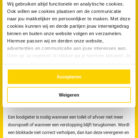
Wij gebruiken altijd functionele en analytische cookies.
Welke werkzaamheden voert een loodgieter uit bij
Ook willen we cookies plaatsen om de communicatie
naar jou makkelijker en persoonlijker te maken. Met deze
rioolproblemen?
cookies kunnen wij en derde partijen jouw internetgedrag
De loodgieters van RRS worden ingezet voor het verhelpen van
binnen en buiten onze website volgen en verzamelen.
verstoppingen en lekkages, maar ook voor het reinigen,
Hiermee passen wij en derden onze website,
inspecteren en preventief onderhouden van rioleringen.
advertenties en communicatie aan jouw interesses aan.
Door op ‘accepteren’ te klikken ga je hiermee akkoord. Je
Preventief onderhoud helpt om ophoping van vuil tijdig te
kunt je cookievoorkeuren altijd weer aanpassen. Lees er
verwijderen en verkleint de kans op terugkerende verstoppingen
meer over in ons
privacy beleid.
en onverwachte kosten.
Accepteren
Loodgieters voor ontstopping van uw WC
of afvoer in Langedijk
Weigeren
Wanneer is een loodgieter nodig bij een verstopte wc of afvoer?
Een loodgieter is nodig wanneer een toilet of afvoer niet meer
doorspoelt of wanneer een verstopping blijft terugkomen. Wordt
een blokkade niet correct verholpen, dan kan deze verergeren en