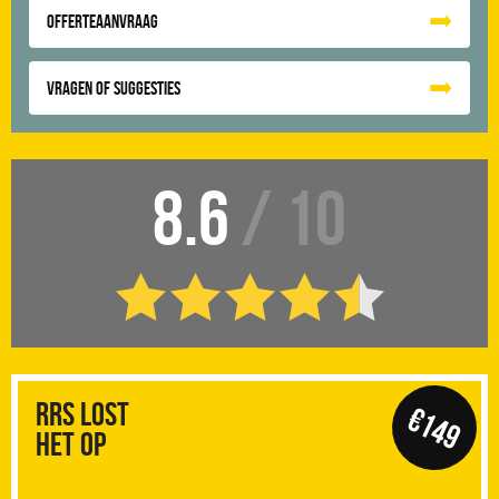
Offerteaanvraag
Vragen of suggesties
8.6
/ 10
RRS Lost
€149
het op