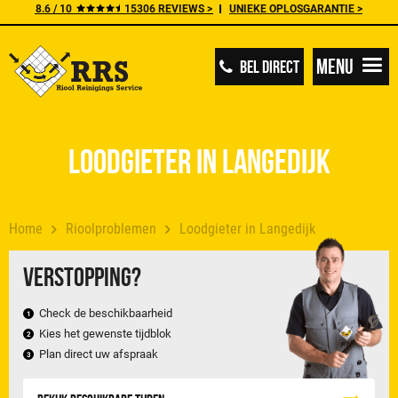
8.6 / 10
15306 REVIEWS >
UNIEKE OPLOSGARANTIE >
Menu
BEL DIRECT
Loodgieter in Langedijk
Home
Rioolproblemen
Loodgieter in Langedijk
Verstopping?
Check de beschikbaarheid
Kies het gewenste tijdblok
Plan direct uw afspraak