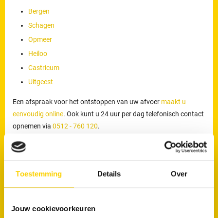
Bergen
Schagen
Opmeer
Heiloo
Castricum
Uitgeest
Een afspraak voor het ontstoppen van uw afvoer
maakt u
eenvoudig online
. Ook kunt u 24 uur per dag telefonisch contact
opnemen via
0512 - 760 120
.
Werkzaamheden van onze loodgieters
De loodgieters van RRS worden ingezet voor meer dan alleen het
Toestemming
Details
Over
verhelpen van verstoppingen of lekkages. Zij voeren ook
werkzaamheden uit zoals het reinigen, inspecteren en preventief
onderhouden van rioleringen. Door periodiek onderhoud kunnen
Jouw cookievoorkeuren
verstoppingen en onverwachte problemen worden voorkomen.