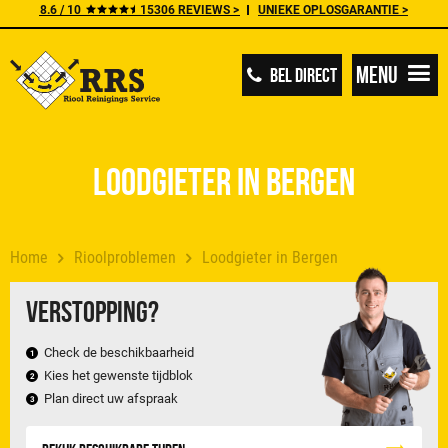
8.6 / 10
15306 REVIEWS >
UNIEKE OPLOSGARANTIE >
Menu
BEL DIRECT
Loodgieter in Bergen
Home
Rioolproblemen
Loodgieter in Bergen
Verstopping?
Check de beschikbaarheid
Kies het gewenste tijdblok
Plan direct uw afspraak