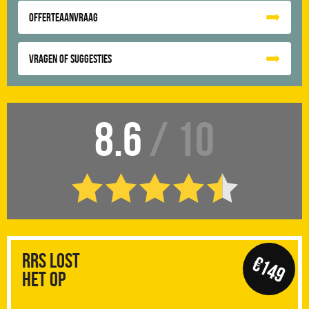
Offerteaanvraag
Vragen of suggesties
8.6
/ 10
RRS Lost
€149
het op