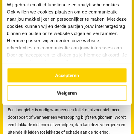
Wij gebruiken altijd functionele en analytische cookies.
Welke werkzaamheden voert een loodgieter uit bij
Ook willen we cookies plaatsen om de communicatie
rioolproblemen?
naar jou makkelijker en persoonlijker te maken. Met deze
cookies kunnen wij en derde partijen jouw internetgedrag
De loodgieters van RRS worden ingezet voor het verhelpen van
binnen en buiten onze website volgen en verzamelen.
verstoppingen en lekkages, maar ook voor het reinigen,
Hiermee passen wij en derden onze website,
inspecteren en preventief onderhouden van rioleringen.
advertenties en communicatie aan jouw interesses aan.
Preventief onderhoud helpt om ophoping van vuil tijdig te
Door op ‘accepteren’ te klikken ga je hiermee akkoord. Je
verwijderen en verkleint de kans op terugkerende verstoppingen
kunt je cookievoorkeuren altijd weer aanpassen. Lees er
en onverwachte kosten.
meer over in ons
privacy beleid.
Accepteren
Loodgieters voor ontstopping van uw WC
of afvoer in Bergen
Weigeren
Wanneer is een loodgieter nodig bij een verstopte wc of afvoer?
Een loodgieter is nodig wanneer een toilet of afvoer niet meer
doorspoelt of wanneer een verstopping blijft terugkomen. Wordt
een blokkade niet correct verholpen, dan kan deze verergeren en
uiteindelijk leiden tot lekkage of schade aan de riolering.