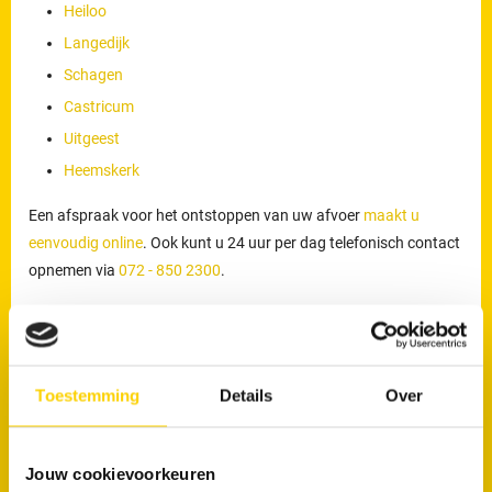
Heiloo
Langedijk
Schagen
Castricum
Uitgeest
Heemskerk
Een afspraak voor het ontstoppen van uw afvoer
maakt u
eenvoudig online
. Ook kunt u 24 uur per dag telefonisch contact
opnemen via
072 - 850 2300
.
Werkzaamheden van onze loodgieters
De loodgieters van RRS worden ingezet voor meer dan alleen het
verhelpen van verstoppingen of lekkages. Zij voeren ook
Toestemming
Details
Over
werkzaamheden uit zoals het reinigen, inspecteren en preventief
onderhouden van rioleringen. Door periodiek onderhoud kunnen
verstoppingen en onverwachte problemen worden voorkomen.
Jouw cookievoorkeuren