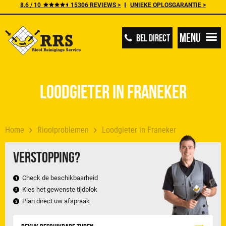
8.6 / 10
15306 REVIEWS >
UNIEKE OPLOSGARANTIE >
Menu
BEL DIRECT
Loodgieter in Franeker
Home
Rioolproblemen
Loodgieter in Franeker
Verstopping?
Check de beschikbaarheid
Kies het gewenste tijdblok
Plan direct uw afspraak