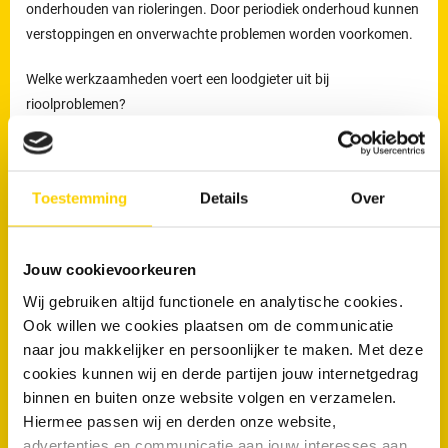
onderhouden van rioleringen. Door periodiek onderhoud kunnen
verstoppingen en onverwachte problemen worden voorkomen.
Welke werkzaamheden voert een loodgieter uit bij
rioolproblemen?
De loodgieters van RRS worden ingezet voor het verhelpen van
verstoppingen en lekkages, maar ook voor het reinigen,
Toestemming
Details
Over
inspecteren en preventief onderhouden van rioleringen.
Preventief onderhoud helpt om ophoping van vuil tijdig te
verwijderen en verkleint de kans op terugkerende verstoppingen
Jouw cookievoorkeuren
en onverwachte kosten.
Wij gebruiken altijd functionele en analytische cookies.
Loodgieters voor ontstopping van uw WC
Ook willen we cookies plaatsen om de communicatie
of afvoer in Franeker
naar jou makkelijker en persoonlijker te maken. Met deze
cookies kunnen wij en derde partijen jouw internetgedrag
Wanneer is een loodgieter nodig bij een verstopte wc of afvoer?
binnen en buiten onze website volgen en verzamelen.
Hiermee passen wij en derden onze website,
Een loodgieter is nodig wanneer een toilet of afvoer niet meer
advertenties en communicatie aan jouw interesses aan.